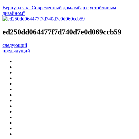
Вернуться к "Современный дом-амбар с устойчивым
дизайном"
ed250dd064477f7d740d7e0d069ccb59
следующий
предыдущий