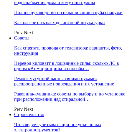
водоснабжения дома и кому они нужны
Полное руководство по окрашиванию сруба снаружи
Как рассчитать расход гипсовой штукатурки
Prev
Next
Советы
Как спрятать провода от телевизора: варианты, фото,
инструкция
Перевод киловатт в лошадиные силы: сколько ЛС в
одном кВт + принципы и способы…
Ремонт чугунной ванны своими руками:
распространенные повреждения и их устранение
Раковина-кувшинка: советы по выбору и по установке
при расположении над стиральной…
Prev
Next
Строительство
Что следует учитывать при покупке новых
электроинструментов?