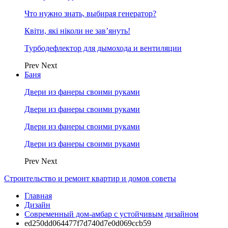
Что нужно знать, выбирая генератор?
Квіти, які ніколи не зав’януть!
Турбодефлектор для дымохода и вентиляции
Prev
Next
Баня
Двери из фанеры своими руками
Двери из фанеры своими руками
Двери из фанеры своими руками
Двери из фанеры своими руками
Prev
Next
Строительство и ремонт квартир и домов советы
Главная
Дизайн
Современный дом-амбар с устойчивым дизайном
ed250dd064477f7d740d7e0d069ccb59