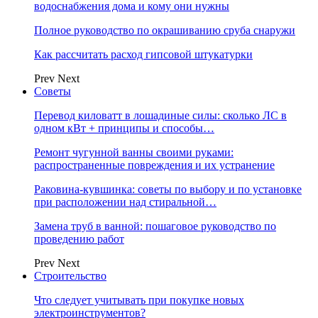
водоснабжения дома и кому они нужны
Полное руководство по окрашиванию сруба снаружи
Как рассчитать расход гипсовой штукатурки
Prev
Next
Советы
Перевод киловатт в лошадиные силы: сколько ЛС в
одном кВт + принципы и способы…
Ремонт чугунной ванны своими руками:
распространенные повреждения и их устранение
Раковина-кувшинка: советы по выбору и по установке
при расположении над стиральной…
Замена труб в ванной: пошаговое руководство по
проведению работ
Prev
Next
Строительство
Что следует учитывать при покупке новых
электроинструментов?