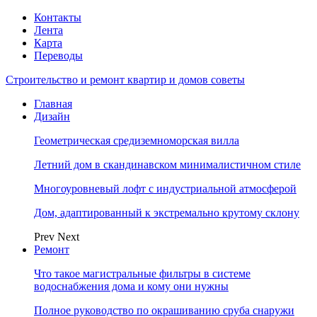
Контакты
Лента
Карта
Переводы
Строительство и ремонт квартир и домов советы
Главная
Дизайн
Геометрическая средиземноморская вилла
Летний дом в скандинавском минималистичном стиле
Многоуровневый лофт с индустриальной атмосферой
Дом, адаптированный к экстремально крутому склону
Prev
Next
Ремонт
Что такое магистральные фильтры в системе
водоснабжения дома и кому они нужны
Полное руководство по окрашиванию сруба снаружи