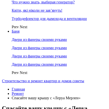
Что нужно знать, выбирая генератор?
Квіти, які ніколи не зав’януть!
Турбодефлектор для дымохода и вентиляции
Prev
Next
Баня
Двери из фанеры своими руками
Двери из фанеры своими руками
Двери из фанеры своими руками
Двери из фанеры своими руками
Prev
Next
Строительство и ремонт квартир и домов советы
Главная
Ремонт
Спасайте вашу крышу с «Леруа Мерлен»
Спасайте вашу крышу с «Леруа