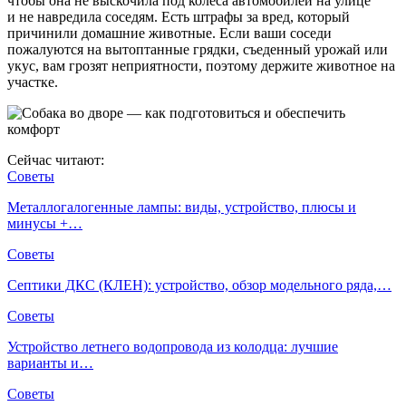
чтобы она не выскочила под колёса автомобилей на улице
и не навредила соседям. Есть штрафы за вред, который
причинили домашние животные. Если ваши соседи
пожалуются на вытоптанные грядки, съеденный урожай или
укус, вам грозят неприятности, поэтому держите животное на
участке.
Сейчас читают:
Советы
Металлогалогенные лампы: виды, устройство, плюсы и
минусы +…
Советы
Септики ДКС (КЛЕН): устройство, обзор модельного ряда,…
Советы
Устройство летнего водопровода из колодца: лучшие
варианты и…
Советы