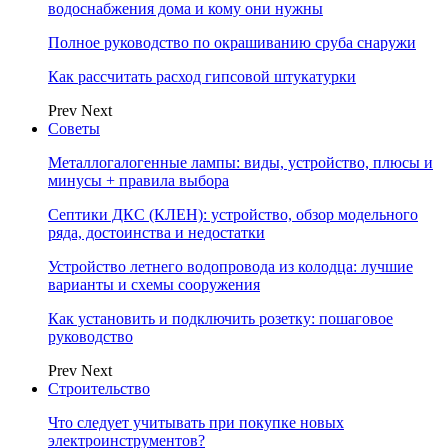
водоснабжения дома и кому они нужны
Полное руководство по окрашиванию сруба снаружи
Как рассчитать расход гипсовой штукатурки
Prev
Next
Советы
Металлогалогенные лампы: виды, устройство, плюсы и
минусы + правила выбора
Септики ДКС (КЛЕН): устройство, обзор модельного
ряда, достоинства и недостатки
Устройство летнего водопровода из колодца: лучшие
варианты и схемы сооружения
Как установить и подключить розетку: пошаговое
руководство
Prev
Next
Строительство
Что следует учитывать при покупке новых
электроинструментов?