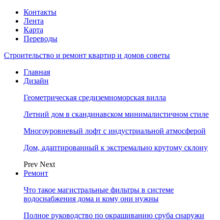
Контакты
Лента
Карта
Переводы
Строительство и ремонт квартир и домов советы
Главная
Дизайн
Геометрическая средиземноморская вилла
Летний дом в скандинавском минималистичном стиле
Многоуровневый лофт с индустриальной атмосферой
Дом, адаптированный к экстремально крутому склону
Prev
Next
Ремонт
Что такое магистральные фильтры в системе
водоснабжения дома и кому они нужны
Полное руководство по окрашиванию сруба снаружи