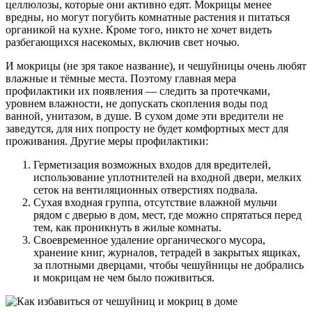
целлюлозы, которые они активно едят. Мокрицы менее
вредны, но могут погубить комнатные растения и питаться
органикой на кухне. Кроме того, никто не хочет видеть
разбегающихся насекомых, включив свет ночью.
И мокрицы (не зря такое название), и чешуйницы очень любят
влажные и тёмные места. Поэтому главная мера
профилактики их появления — следить за протечками,
уровнем влажности, не допускать скопления воды под
ванной, унитазом, в душе. В сухом доме эти вредители не
заведутся, для них попросту не будет комфортных мест для
проживания. Другие меры профилактики:
Герметизация возможных входов для вредителей,
использование уплотнителей на входной двери, мелких
сеток на вентиляционных отверстиях подвала.
Сухая входная группа, отсутствие влажной мульчи
рядом с дверью в дом, мест, где можно спрятаться перед
тем, как проникнуть в жилые комнаты.
Своевременное удаление органического мусора,
хранение книг, журналов, тетрадей в закрытых ящиках,
за плотными дверцами, чтобы чешуйницы не добрались
и мокрицам не чем было поживиться.