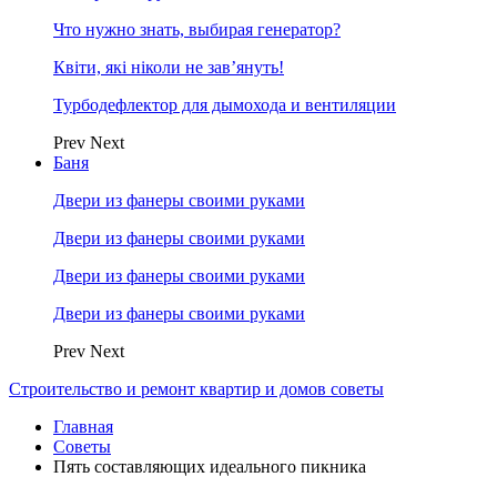
Что нужно знать, выбирая генератор?
Квіти, які ніколи не зав’януть!
Турбодефлектор для дымохода и вентиляции
Prev
Next
Баня
Двери из фанеры своими руками
Двери из фанеры своими руками
Двери из фанеры своими руками
Двери из фанеры своими руками
Prev
Next
Строительство и ремонт квартир и домов советы
Главная
Советы
Пять составляющих идеального пикника