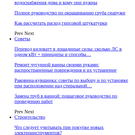
водоснабжения дома и кому они нужны
Полное руководство по окрашиванию сруба снаружи
Как рассчитать расход гипсовой штукатурки
Prev
Next
Советы
Перевод киловатт в лошадиные силы: сколько ЛС в
одном кВт + принципы и способы…
Ремонт чугунной ванны своими руками:
распространенные повреждения и их устранение
Раковина-кувшинка: советы по выбору и по установке
при расположении над стиральной…
Замена труб в ванной: пошаговое руководство по
проведению работ
Prev
Next
Строительство
Что следует учитывать при покупке новых
электроинструментов?