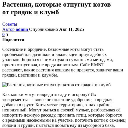
Растения, которые отпугнут котов
от грядок и клумб
Советы
Автор
admin
Опубликовано
Авг 11, 2025
0
5
Поделится
Соседские и бродячие, бездомные коты могут стать
проблемой для дачников и владельцев приусадебных
участков. Бороться с ними нужно гуманными методами,
просто отпугивая, не вредя животным. Сайт RMNT
расскажет, какие растения кошкам не нравятся, защитят ваши
грядки, цветники и клумбы.
Как кошки могут навредить саду и огороду? Их
экскременты — вовсе не полезное удобрение, а вредная
добавка в грунт. Коты метят территорию, запах крайне
неприятный. Могут рыться в свежей мульче, разбрасывая её,
испортить нежную рассаду, прогнать птиц, которые борются
с вредными насекомыми на участке, поточить когти о саженец
яблони и груши, пытаться добыть еду из мусорного бака,