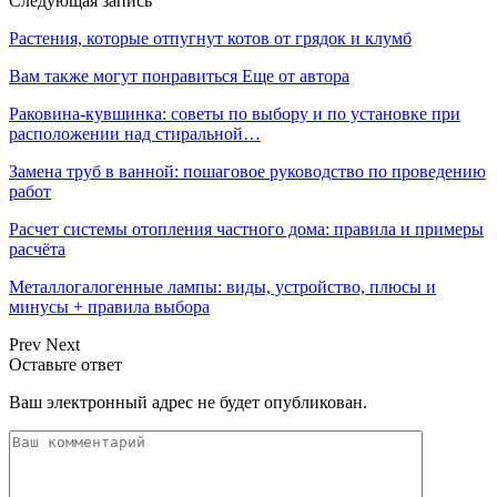
Следующая запись
Растения, которые отпугнут котов от грядок и клумб
Вам также могут понравиться
Еще от автора
Раковина-кувшинка: советы по выбору и по установке при
расположении над стиральной…
Замена труб в ванной: пошаговое руководство по проведению
работ
Расчет системы отопления частного дома: правила и примеры
расчёта
Металлогалогенные лампы: виды, устройство, плюсы и
минусы + правила выбора
Prev
Next
Оставьте ответ
Ваш электронный адрес не будет опубликован.