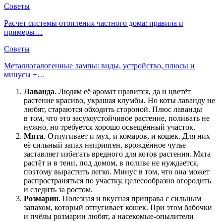
Советы
Расчет системы отопления частного дома: правила и
примеры…
Советы
Металлогалогенные лампы: виды, устройство, плюсы и
минусы +…
Лаванда
. Людям её аромат нравится, да и цветёт
растение красиво, украшая клумбы. Но коты лаванду не
любят, стараются обходить стороной. Плюс лаванды
в том, что это засухоустойчивое растение, поливать не
нужно, но требуется хорошо освещённый участок.
Мята
. Отпугивает и мух, и комаров, и кошек. Для них
её сильный запах неприятен, врождённое чутье
заставляет избегать вредного для котов растения. Мята
растёт и в тени, под домом, в поливе не нуждается,
поэтому вырастить легко. Минус в том, что она может
распространяться по участку, целесообразно огородить
и следить за ростом.
Розмарин
. Полезная и вкусная приправа с сильным
запахом, который отпугивает кошек. При этом бабочки
и пчёлы розмарин любят, а насекомые-опылители