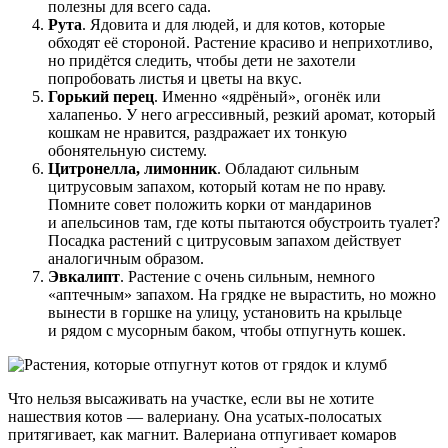
полезны для всего сада.
Рута
. Ядовита и для людей, и для котов, которые
обходят её стороной. Растение красиво и неприхотливо,
но придётся следить, чтобы дети не захотели
попробовать листья и цветы на вкус.
Горький перец
. Именно «ядрёный», огонёк или
халапеньо. У него агрессивный, резкий аромат, который
кошкам не нравится, раздражает их тонкую
обонятельную систему.
Цитронелла, лимонник
. Обладают сильным
цитрусовым запахом, который котам не по нраву.
Помните совет положить корки от мандаринов
и апельсинов там, где коты пытаются обустроить туалет?
Посадка растений с цитрусовым запахом действует
аналогичным образом.
Эвкалипт
. Растение с очень сильным, немного
«аптечным» запахом. На грядке не вырастить, но можно
вынести в горшке на улицу, установить на крыльце
и рядом с мусорным баком, чтобы отпугнуть кошек.
Что нельзя высаживать на участке, если вы не хотите
нашествия котов — валериану. Она усатых-полосатых
притягивает, как магнит. Валериана отпугивает комаров