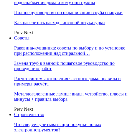
водоснабжения дома и кому они нужны
Полное руководство по окрашиванию сруба снаружи
Как рассчитать расход гипсовой штукатурки
Prev
Next
Советы
Раковина-кувшинка: советы по выбору и по установке
при расположении над стиральной…
Замена труб в ванной: пошаговое руководство по
проведению работ
Расчет системы отопления частного дома: правила и
примеры расчёта
Металлогалогенные лампы: виды, устройство, плюсы и
минусы + правила выбора
Prev
Next
Строительство
Что следует учитывать при покупке новых
электроинструментов?