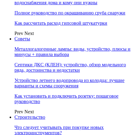
водоснабжения дома и кому они нужны
Полное руководство по окрашиванию сруба снаружи
Как рассчитать расход гипсовой штукатурки
Prev
Next
Советы
Металлогалогенные лампы: виды, устройство, плюсы и
минусы + правила выбора
Септики ДКС (КЛЕН): устройство, обзор модельного
ряда, достоинства и недостатки
Устройство летнего водопровода из колодца: лучшие
варианты и схемы сооружения
Как установить и подключить розетку: пошаговое
руководство
Prev
Next
Строительство
Что следует учитывать при покупке новых
электроинструментов?