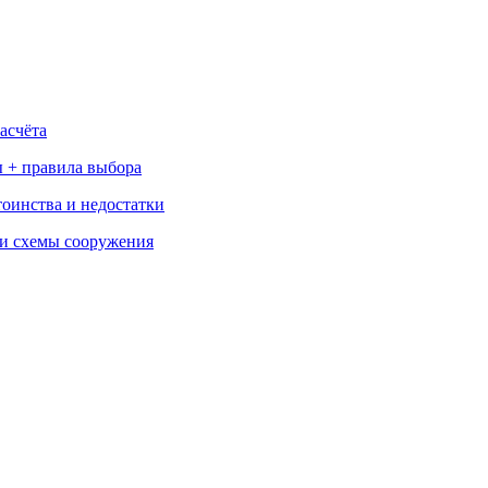
асчёта
 + правила выбора
тоинства и недостатки
 и схемы сооружения