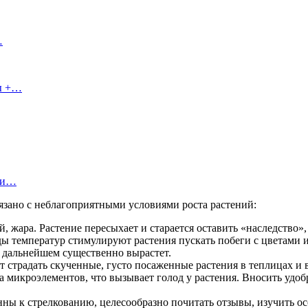
…
сы +…
ы и…
язано с неблагоприятными условиями роста растений:
 жара. Растение пересыхает и старается оставить «наследство», 
ды температур стимулируют растения пускать побеги с цветами и
в дальнейшем существенно вырастет.
ут страдать скученные, густо посаженные растения в теплицах и 
а микроэлементов, что вызывает голод у растения. Вносить удоб
ы к стрелкованию, целесообразно почитать отзывы, изучить осо