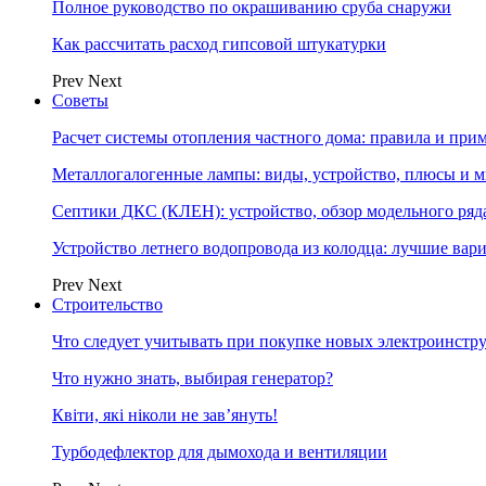
Полное руководство по окрашиванию сруба снаружи
Как рассчитать расход гипсовой штукатурки
Prev
Next
Советы
Расчет системы отопления частного дома: правила и при
Металлогалогенные лампы: виды, устройство, плюсы и 
Септики ДКС (КЛЕН): устройство, обзор модельного ряда
Устройство летнего водопровода из колодца: лучшие вар
Prev
Next
Строительство
Что следует учитывать при покупке новых электроинстр
Что нужно знать, выбирая генератор?
Квіти, які ніколи не зав’януть!
Турбодефлектор для дымохода и вентиляции