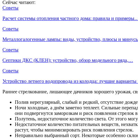
Сейчас читают:
Советы
Расчет системы отопления частного дома: правила и примеры
Советы
Металлогалогенные лампы: виды, устройство, плюсы и мину
Советы
Септики ДКС (КЛЕН): устройство, обзор модельного ряда,…
Советы
Устройство летнего водопровода из колодца: лучшие вариант
Раннее стрелкование, лишающее дачников хорошего урожая, св
Полив нерегулярный, слабый и редкий, отсутствие дождей,
Ночи холодные, а днём заметно теплеет. Сильные перепа
они подвергнутся заморозкам и риск появления стрелок 
Полутень, недостаточное количество света. От этого мог
Недостаточное количество питательных веществ, нехватк
растут, чтобы минимизировать риск появления стрелок.
Неправильно выбранный сорт. Некоторые особенно склонн