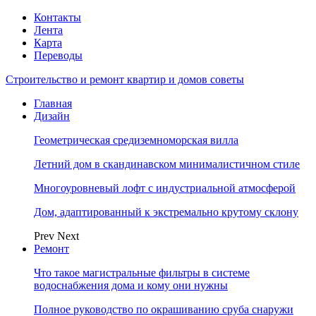
Контакты
Лента
Карта
Переводы
Строительство и ремонт квартир и домов советы
Главная
Дизайн
Геометрическая средиземноморская вилла
Летний дом в скандинавском минималистичном стиле
Многоуровневый лофт с индустриальной атмосферой
Дом, адаптированный к экстремально крутому склону
Prev
Next
Ремонт
Что такое магистральные фильтры в системе
водоснабжения дома и кому они нужны
Полное руководство по окрашиванию сруба снаружи