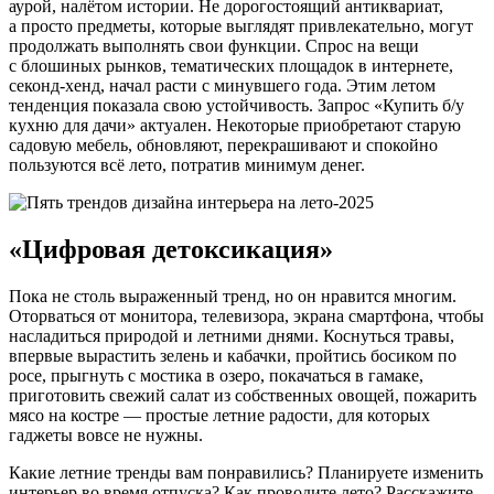
аурой, налётом истории. Не дорогостоящий антиквариат,
а просто предметы, которые выглядят привлекательно, могут
продолжать выполнять свои функции. Спрос на вещи
с блошиных рынков, тематических площадок в интернете,
секонд-хенд, начал расти с минувшего года. Этим летом
тенденция показала свою устойчивость. Запрос «Купить б/у
кухню для дачи» актуален. Некоторые приобретают старую
садовую мебель, обновляют, перекрашивают и спокойно
пользуются всё лето, потратив минимум денег.
«Цифровая детоксикация»
Пока не столь выраженный тренд, но он нравится многим.
Оторваться от монитора, телевизора, экрана смартфона, чтобы
насладиться природой и летними днями. Коснуться травы,
впервые вырастить зелень и кабачки, пройтись босиком по
росе, прыгнуть с мостика в озеро, покачаться в гамаке,
приготовить свежий салат из собственных овощей, пожарить
мясо на костре — простые летние радости, для которых
гаджеты вовсе не нужны.
Какие летние тренды вам понравились? Планируете изменить
интерьер во время отпуска? Как проводите лето? Расскажите