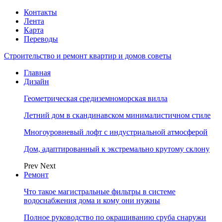
Контакты
Лента
Карта
Переводы
Строительство и ремонт квартир и домов советы
Главная
Дизайн
Геометрическая средиземноморская вилла
Летний дом в скандинавском минималистичном стиле
Многоуровневый лофт с индустриальной атмосферой
Дом, адаптированный к экстремально крутому склону
Prev
Next
Ремонт
Что такое магистральные фильтры в системе
водоснабжения дома и кому они нужны
Полное руководство по окрашиванию сруба снаружи