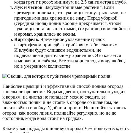
когда грунт просох минимум на 2,5 сантиметра вглубь.
Лук и чеснок
. Засухоустойчивые растения. Если
чрезмерно поливать, то луковицы станут рыхлыми, не
пригодными для хранения на зиму. Перед уборкой
(середина июля) полив вообще прекращается, чтобы
луковицы остались плотными, сохранили свои свойства
и аромат, хранились до весны.
Картофель
. Чрезмерное увлажнение грядок
с картофелем приведёт к грибковым заболеваниям.
И клубни будут слишком водянистыми, не
подлежащими длительному хранению. Это касается
и моркови, и свёклы. Все эти корнеплоды воду любят,
но в умеренном количестве.
Наиболее щадящий и эффективный способ полива огорода —
капельное орошение. Вода медленно, поступательно уходит
к корням, на листья не попадает, можно следить за
влажностью почвы и не стоять в огороде со шлангом, не
носить вёдра и лейку. Удобно и просто. Не пытайтесь залить
огород, как после ливня, поливайте регулярно, но не до
состояния, когда вода стоит на грядках.
Какие у вас подходы к поливу огорода? Чем пользуетесь, есть