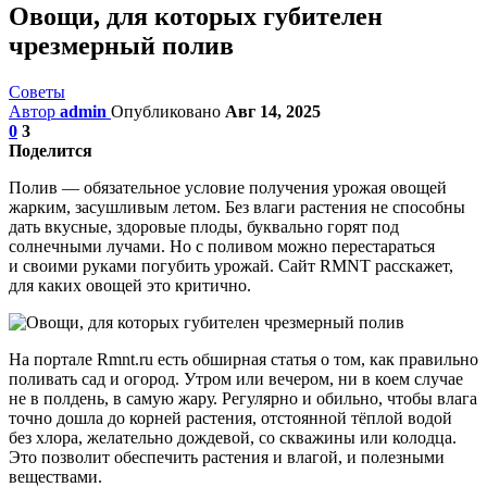
Овощи, для которых губителен
чрезмерный полив
Советы
Автор
admin
Опубликовано
Авг 14, 2025
0
3
Поделится
Полив — обязательное условие получения урожая овощей
жарким, засушливым летом. Без влаги растения не способны
дать вкусные, здоровые плоды, буквально горят под
солнечными лучами. Но с поливом можно перестараться
и своими руками погубить урожай. Сайт RMNT расскажет,
для каких овощей это критично.
На портале Rmnt.ru есть обширная статья о том, как правильно
поливать сад и огород. Утром или вечером, ни в коем случае
не в полдень, в самую жару. Регулярно и обильно, чтобы влага
точно дошла до корней растения, отстоянной тёплой водой
без хлора, желательно дождевой, со скважины или колодца.
Это позволит обеспечить растения и влагой, и полезными
веществами.