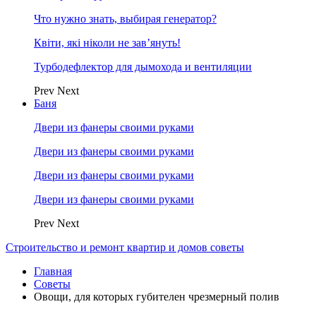
Что нужно знать, выбирая генератор?
Квіти, які ніколи не зав’януть!
Турбодефлектор для дымохода и вентиляции
Prev
Next
Баня
Двери из фанеры своими руками
Двери из фанеры своими руками
Двери из фанеры своими руками
Двери из фанеры своими руками
Prev
Next
Строительство и ремонт квартир и домов советы
Главная
Советы
Овощи, для которых губителен чрезмерный полив