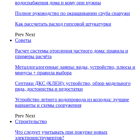
водоснабжения дома и кому они нужны
Полное руководство по окрашиванию сруба снаружи
Как рассчитать расход гипсовой штукатурки
Prev
Next
Советы
Расчет системы отопления частного дома: правила и
примеры расчёта
Металлогалогенные лампы: виды, устройство, плюсы и
минусы + правила выбора
Септики ДКС (КЛЕН): устройство, обзор модельного
ряда, достоинства и недостатки
Устройство летнего водопровода из колодца: лучшие
варианты и схемы сооружения
Prev
Next
Строительство
Что следует учитывать при покупке новых
электроинструментов?