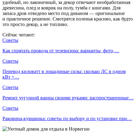
удобный, но лаконичный, за декор отвечают необработанная
древесина, плед и коврик на полу, тумба с книгами. Для
запаса дров отведено место под диваном — оригинальное
и практичное решение. Смотрятся поленья красиво, как будто
это просто декор, а не топливо.
Сейчас читают:
Советы
Как спрятать провода от телевизора: варианты, фото,…
Советы
Перевод киловатт в лошадиные силы: сколько ЛС в одном
кВт +…
Советы
Ремонт чугунной ванны своими руками: распространенные…
Советы
Раковина-кувшинка: советы по выбору и по установке при…