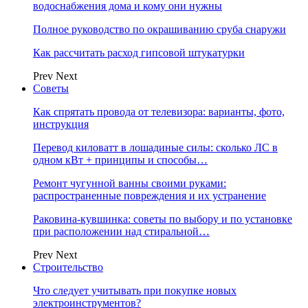
водоснабжения дома и кому они нужны
Полное руководство по окрашиванию сруба снаружи
Как рассчитать расход гипсовой штукатурки
Prev
Next
Советы
Как спрятать провода от телевизора: варианты, фото,
инструкция
Перевод киловатт в лошадиные силы: сколько ЛС в
одном кВт + принципы и способы…
Ремонт чугунной ванны своими руками:
распространенные повреждения и их устранение
Раковина-кувшинка: советы по выбору и по установке
при расположении над стиральной…
Prev
Next
Строительство
Что следует учитывать при покупке новых
электроинструментов?