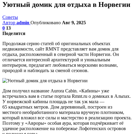
Уютный домик для отдыха в Норвегии
Советы
Автор
admin
Опубликовано
Авг 9, 2025
0
13
Поделится
Продолжая серию статей об оригинальных объектах
недвижимости, сайт RMNT представляет вам домик для
отдыха, расположенный в северной части Норвегии. Он
отличается интересной архитектурой и уникальным
интерьером, предлагает любоваться морскими волнами,
природой и наблюдать за сменой сезонов.
Дом получил название Aurora Cabin. «Кабины» уже
встречались вам в статье портала Rmnt.ru о домиках в Альпах.
У норвежской кабины площадь не так уж мала —
65 квадратных метров. Дом деревянный, построен из
местного необработанного материала вручную плотником,
который вложил все силы и мастерство в реализацию проекта.
Поэтому у «Авроры» особая аура, которая подчёркивает её
удачное расположение на побережье Лофотенских островов
у подножья горы.