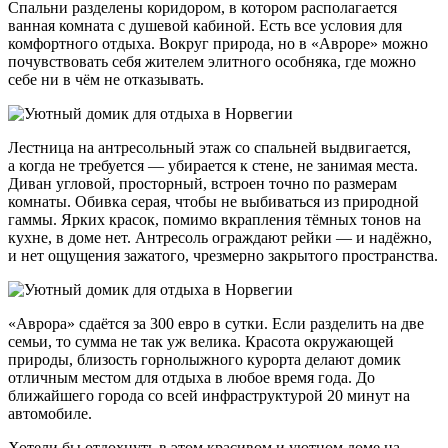
Спальни разделены коридором, в котором располагается
ванная комната с душевой кабиной. Есть все условия для
комфортного отдыха. Вокруг природа, но в «Авроре» можно
почувствовать себя жителем элитного особняка, где можно
себе ни в чём не отказывать.
Лестница на антресольный этаж со спальней выдвигается,
а когда не требуется — убирается к стене, не занимая места.
Диван угловой, просторный, встроен точно по размерам
комнаты. Обивка серая, чтобы не выбиваться из природной
гаммы. Ярких красок, помимо вкрапления тёмных тонов на
кухне, в доме нет. Антресоль ограждают рейки — и надёжно,
и нет ощущения зажатого, чрезмерно закрытого пространства.
«Аврора» сдаётся за 300 евро в сутки. Если разделить на две
семьи, то сумма не так уж велика. Красота окружающей
природы, близость горнолыжного курорта делают домик
отличным местом для отдыха в любое время года. До
ближайшего города со всей инфраструктурой 20 минут на
автомобиле.
Хотели бы отдохнуть в этом красивом и уютном доме на