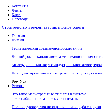
Контакты
Лента
Карта
Переводы
Строительство и ремонт квартир и домов советы
Главная
Дизайн
Геометрическая средиземноморская вилла
Летний дом в скандинавском минималистичном стиле
Многоуровневый лофт с индустриальной атмосферой
Дом, адаптированный к экстремально крутому склону
Prev
Next
Ремонт
Что такое магистральные фильтры в системе
водоснабжения дома и кому они нужны
Полное руководство по окрашиванию сруба снаружи