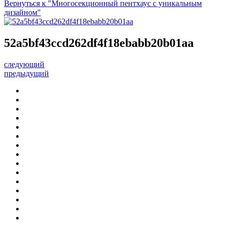
Вернуться к "Многосекционный пентхаус с уникальным
дизайном"
52a5bf43ccd262df4f18ebabb20b01aa
следующий
предыдущий