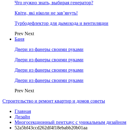
Что нужно знать, выбирая генератор?
Квіти, які ніколи не зав’януть!
Турбодефлектор для дымохода и вентиляции
Prev
Next
Баня
Двери из фанеры своими руками
Двери из фанеры своими руками
Двери из фанеры своими руками
Двери из фанеры своими руками
Prev
Next
Строительство и ремонт квартир и домов советы
Главная
Дизайн
Многосекционный пентхаус с уникальным дизайном
52a5bf43ccd262df4f18ebabb20b01aa