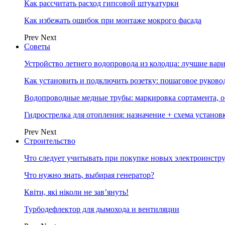
Как рассчитать расход гипсовой штукатурки
Как избежать ошибок при монтаже мокрого фасада
Prev
Next
Советы
Устройство летнего водопровода из колодца: лучшие вар
Как установить и подключить розетку: пошаговое руково
Водопроводные медные трубы: маркировка сортамента, о
Гидрострелка для отопления: назначение + схема установ
Prev
Next
Строительство
Что следует учитывать при покупке новых электроинстр
Что нужно знать, выбирая генератор?
Квіти, які ніколи не зав’януть!
Турбодефлектор для дымохода и вентиляции