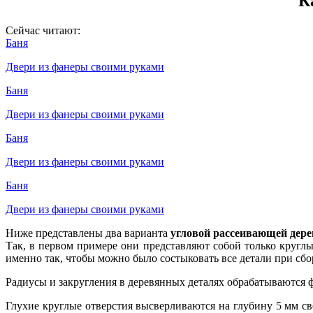
К
Сейчас читают:
Баня
Двери из фанеры своими руками
Баня
Двери из фанеры своими руками
Баня
Двери из фанеры своими руками
Баня
Двери из фанеры своими руками
Ниже представлены два варианта
угловой рассеивающей дер
Так, в первом примере они представляют собой только кругл
именно так, чтобы можно было состыковать все детали при сбо
Радиусы и закругления в деревянных деталях обрабатываются 
Глухие круглые отверстия высверливаются на глубину 5 мм с