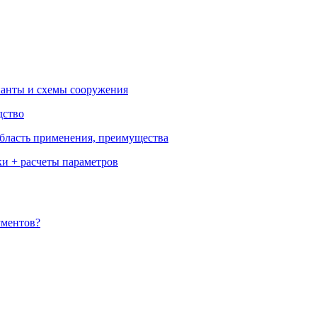
ианты и схемы сооружения
дство
бласть применения, преимущества
ки + расчеты параметров
ументов?