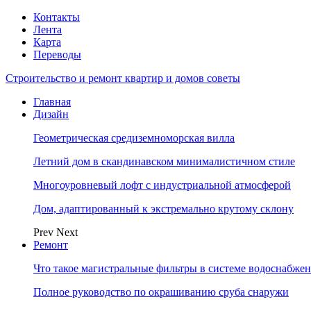
Контакты
Лента
Карта
Переводы
Строительство и ремонт квартир и домов советы
Главная
Дизайн
Геометрическая средиземноморская вилла
Летний дом в скандинавском минималистичном стиле
Многоуровневый лофт с индустриальной атмосферой
Дом, адаптированный к экстремально крутому склону
Prev
Next
Ремонт
Что такое магистральные фильтры в системе водоснабже
Полное руководство по окрашиванию сруба снаружи