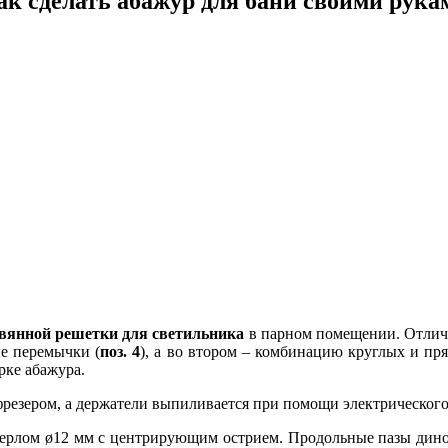
ак сделать абажур для бани своими рука
евянной решетки для светильника
в парном помещении. Отлич
ые перемычки (
поз. 4
), а во втором – комбинацию круглых и пр
рке абажура.
фрезером, а держатели выпиливается при помощи электрического
верлом ø12 мм с центрирующим острием. Продольные пазы диной