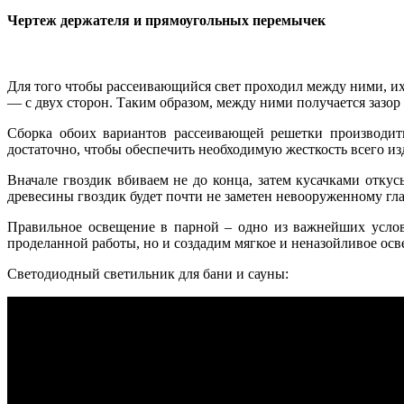
Чертеж держателя и прямоугольных перемычек
Для того чтобы рассеивающийся свет проходил между ними, их 
— с двух сторон. Таким образом, между ними получается зазор 
Сборка обоих вариантов рассеивающей решетки производить
достаточно, чтобы обеспечить необходимую жесткость всего из
Вначале гвоздик вбиваем не до конца, затем кусачками отку
древесины гвоздик будет почти не заметен невооруженному гла
Правильное освещение в парной – одно из важнейших услов
проделанной работы, но и создадим мягкое и неназойливое ос
Светодиодный светильник для бани и сауны: