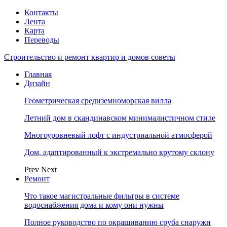
Контакты
Лента
Карта
Переводы
Строительство и ремонт квартир и домов советы
Главная
Дизайн
Геометрическая средиземноморская вилла
Летний дом в скандинавском минималистичном стиле
Многоуровневый лофт с индустриальной атмосферой
Дом, адаптированный к экстремально крутому склону
Prev
Next
Ремонт
Что такое магистральные фильтры в системе
водоснабжения дома и кому они нужны
Полное руководство по окрашиванию сруба снаружи