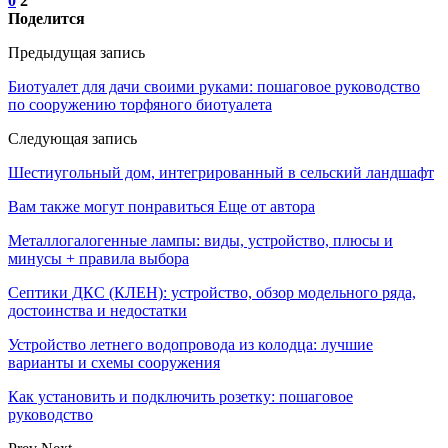
0
2
Поделится
Предыдущая запись
Биотуалет для дачи своими руками: пошаговое руководство
по сооружению торфяного биотуалета
Следующая запись
Шестиугольный дом, интегрированный в сельский ландшафт
Вам также могут понравиться
Еще от автора
Металлогалогенные лампы: виды, устройство, плюсы и
минусы + правила выбора
Септики ДКС (КЛЕН): устройство, обзор модельного ряда,
достоинства и недостатки
Устройство летнего водопровода из колодца: лучшие
варианты и схемы сооружения
Как установить и подключить розетку: пошаговое
руководство