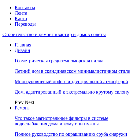
Контакты
Лента
Карта
Переводы
Строительство и ремонт квартир и домов советы
Главная
Дизайн
Геометрическая средиземноморская вилла
Летний дом в скандинавском минималистичном стиле
Многоуровневый лофт с индустриальной атмосферой
Дом, адаптированный к экстремально крутому склону
Prev
Next
Ремонт
Что такое магистральные фильтры в системе
водоснабжения дома и кому они нужны
Полное руководство по окрашиванию сруба снаружи