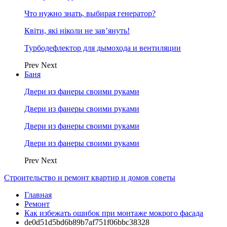
Что нужно знать, выбирая генератор?
Квіти, які ніколи не зав’януть!
Турбодефлектор для дымохода и вентиляции
Prev
Next
Баня
Двери из фанеры своими руками
Двери из фанеры своими руками
Двери из фанеры своими руками
Двери из фанеры своими руками
Prev
Next
Строительство и ремонт квартир и домов советы
Главная
Ремонт
Как избежать ошибок при монтаже мокрого фасада
de0d51d5bd6b89b7af751f06bbc38328