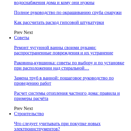
водоснабжения дома и кому они нужны
Полное руководство по окрашиванию сруба снаружи
Как рассчитать расход гипсовой штукатурки
Prev
Next
Советы
Ремонт чугунной ванны своими руками:
распространенные повреждения и их устранение
Раковина-кувшинка: советы по выбору и по установке
при расположении над стиральной…
Замена труб в ванной: пошаговое руководство по
проведению работ
Расчет системы отопления частного дома: правила и
примеры расчёта
Prev
Next
Строительство
Что следует учитывать при покупке новых
электроинструментов?