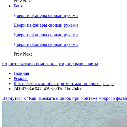
Prev
Next
Баня
Двери из фанеры своими руками
Двери из фанеры своими руками
Двери из фанеры своими руками
Двери из фанеры своими руками
Prev
Next
Строительство и ремонт квартир и домов советы
Главная
Ремонт
Как избежать ошибок при монтаже мокрого фасада
2416f263ac047a4593ce05cf1bd7b4cd
Вернуться к "Как избежать ошибок при монтаже мокрого фасад