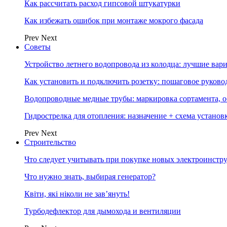
Как рассчитать расход гипсовой штукатурки
Как избежать ошибок при монтаже мокрого фасада
Prev
Next
Советы
Устройство летнего водопровода из колодца: лучшие вар
Как установить и подключить розетку: пошаговое руково
Водопроводные медные трубы: маркировка сортамента, о
Гидрострелка для отопления: назначение + схема установ
Prev
Next
Строительство
Что следует учитывать при покупке новых электроинстр
Что нужно знать, выбирая генератор?
Квіти, які ніколи не зав’януть!
Турбодефлектор для дымохода и вентиляции