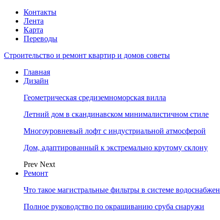
Контакты
Лента
Карта
Переводы
Строительство и ремонт квартир и домов советы
Главная
Дизайн
Геометрическая средиземноморская вилла
Летний дом в скандинавском минималистичном стиле
Многоуровневый лофт с индустриальной атмосферой
Дом, адаптированный к экстремально крутому склону
Prev
Next
Ремонт
Что такое магистральные фильтры в системе водоснабже
Полное руководство по окрашиванию сруба снаружи