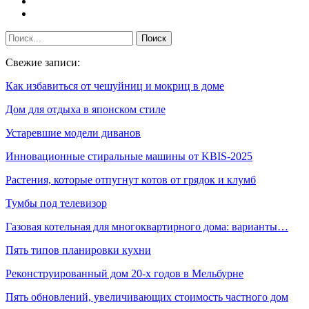
Свежие записи:
Как избавиться от чешуйниц и мокриц в доме
Дом для отдыха в японском стиле
Устаревшие модели диванов
Инновационные стиральные машины от KBIS-2025
Растения, которые отпугнут котов от грядок и клумб
Тумбы под телевизор
Газовая котельная для многоквартирного дома: варианты…
Пять типов планировки кухни
Реконструированный дом 20-х годов в Мельбурне
Пять обновлений, увеличивающих стоимость частного дом