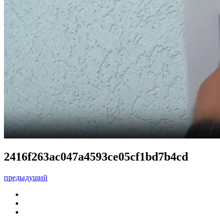
2416f263ac047a4593ce05cf1bd7b4cd
предыдущий