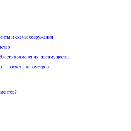
ианты и схемы сооружения
дство
бласть применения, преимущества
ки + расчеты параметров
ументов?