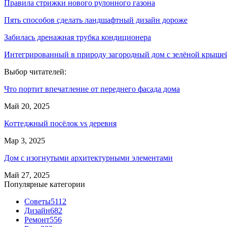
Правила стрижки нового рулонного газона
Пять способов сделать ландшафтный дизайн дороже
Забилась дренажная трубка кондиционера
Интегрированный в природу загородный дом с зелёной крыше
Выбор читателей:
Что портит впечатление от переднего фасада дома
Май 20, 2025
Коттеджный посёлок vs деревня
Мар 3, 2025
Дом с изогнутыми архитектурными элементами
Май 27, 2025
Популярные категории
Советы
5112
Дизайн
682
Ремонт
556