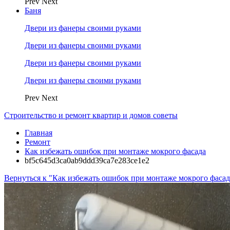
Prev
Next
Баня
Двери из фанеры своими руками
Двери из фанеры своими руками
Двери из фанеры своими руками
Двери из фанеры своими руками
Prev
Next
Строительство и ремонт квартир и домов советы
Главная
Ремонт
Как избежать ошибок при монтаже мокрого фасада
bf5c645d3ca0ab9ddd39ca7e283ce1e2
Вернуться к "Как избежать ошибок при монтаже мокрого фасад