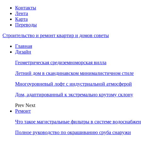
Контакты
Лента
Карта
Переводы
Строительство и ремонт квартир и домов советы
Главная
Дизайн
Геометрическая средиземноморская вилла
Летний дом в скандинавском минималистичном стиле
Многоуровневый лофт с индустриальной атмосферой
Дом, адаптированный к экстремально крутому склону
Prev
Next
Ремонт
Что такое магистральные фильтры в системе водоснабже
Полное руководство по окрашиванию сруба снаружи