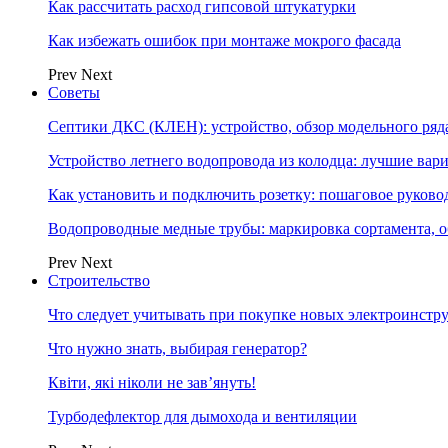
Как рассчитать расход гипсовой штукатурки
Как избежать ошибок при монтаже мокрого фасада
Prev
Next
Советы
Септики ДКС (КЛЕН): устройство, обзор модельного ряда
Устройство летнего водопровода из колодца: лучшие вар
Как установить и подключить розетку: пошаговое руково
Водопроводные медные трубы: маркировка сортамента, о
Prev
Next
Строительство
Что следует учитывать при покупке новых электроинстр
Что нужно знать, выбирая генератор?
Квіти, які ніколи не зав’януть!
Турбодефлектор для дымохода и вентиляции