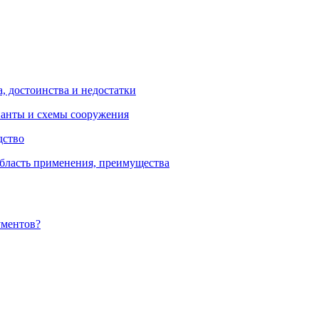
, достоинства и недостатки
ианты и схемы сооружения
дство
бласть применения, преимущества
ументов?