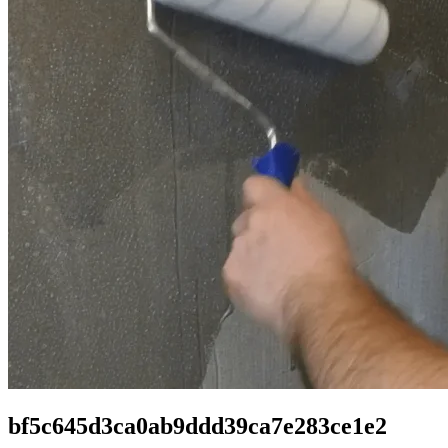
bf5c645d3ca0ab9ddd39ca7e283ce1e2