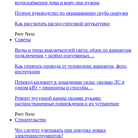
водоснабжения дома и кому они нужны
Полное руководство по окрашиванию сруба снаружи
Как рассчитать расход гипсовой штукатурки
Prev
Next
Советы
Виды и типы выключателей света: обзор по вариантам
подключения + разбор популярных…
Как спрятать провода от телевизора: варианты, фото,
инструкция
Перевод киловатт в лошадиные силы: сколько ЛС в
одном кВт + принципы и способы…
Ремонт чугунной ванны своими руками:
распространенные повреждения и их устранение
Prev
Next
Строительство
Что следует учитывать при покупке новых
электроинструментов?