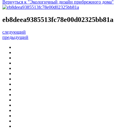
Вернуться к "Экологичный дизайн прибрежного дома"
eb8deea9385513fc78e00d02325bb81a
следующий
предыдущий