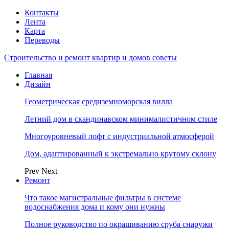
Контакты
Лента
Карта
Переводы
Строительство и ремонт квартир и домов советы
Главная
Дизайн
Геометрическая средиземноморская вилла
Летний дом в скандинавском минималистичном стиле
Многоуровневый лофт с индустриальной атмосферой
Дом, адаптированный к экстремально крутому склону
Prev
Next
Ремонт
Что такое магистральные фильтры в системе
водоснабжения дома и кому они нужны
Полное руководство по окрашиванию сруба снаружи