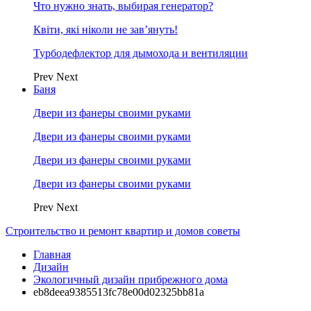
Что нужно знать, выбирая генератор?
Квіти, які ніколи не зав’януть!
Турбодефлектор для дымохода и вентиляции
Prev
Next
Баня
Двери из фанеры своими руками
Двери из фанеры своими руками
Двери из фанеры своими руками
Двери из фанеры своими руками
Prev
Next
Строительство и ремонт квартир и домов советы
Главная
Дизайн
Экологичный дизайн прибрежного дома
eb8deea9385513fc78e00d02325bb81a