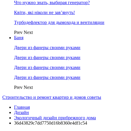
Что нужно знать, выбирая генератор?
Квіти, які ніколи не зав’януть!
Турбодефлектор для дымохода и вентиляции
Prev
Next
Баня
Двери из фанеры своими руками
Двери из фанеры своими руками
Двери из фанеры своими руками
Двери из фанеры своими руками
Prev
Next
Строительство и ремонт квартир и домов советы
Главная
Дизайн
Экологичный дизайн прибрежного дома
36d43829c7dd7750d16b8360e4df1c54