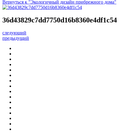
Вернуться к "Экологичный дизайн прибрежного дома"
36d43829c7dd7750d16b8360e4df1c54
следующий
предыдущий