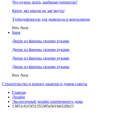
Что нужно знать, выбирая генератор?
Квіти, які ніколи не зав’януть!
Турбодефлектор для дымохода и вентиляции
Prev
Next
Баня
Двери из фанеры своими руками
Двери из фанеры своими руками
Двери из фанеры своими руками
Двери из фанеры своими руками
Prev
Next
Строительство и ремонт квартир и домов советы
Главная
Дизайн
Экологичный дизайн прибрежного дома
13851c61f3f31355385a561fa6220b23