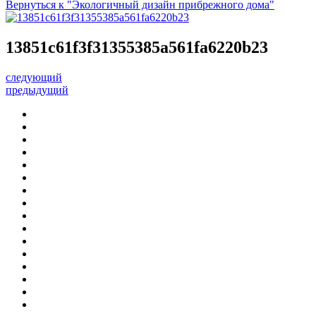
Вернуться к "Экологичный дизайн прибрежного дома"
13851c61f3f31355385a561fa6220b23
следующий
предыдущий