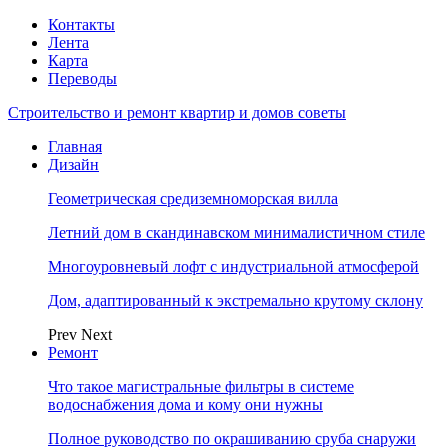
Контакты
Лента
Карта
Переводы
Строительство и ремонт квартир и домов советы
Главная
Дизайн
Геометрическая средиземноморская вилла
Летний дом в скандинавском минималистичном стиле
Многоуровневый лофт с индустриальной атмосферой
Дом, адаптированный к экстремально крутому склону
Prev
Next
Ремонт
Что такое магистральные фильтры в системе
водоснабжения дома и кому они нужны
Полное руководство по окрашиванию сруба снаружи