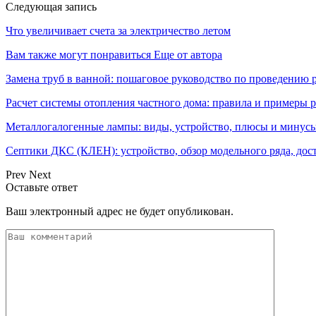
Следующая запись
Что увеличивает счета за электричество летом
Вам также могут понравиться
Еще от автора
Замена труб в ванной: пошаговое руководство по проведению 
Расчет системы отопления частного дома: правила и примеры р
Металлогалогенные лампы: виды, устройство, плюсы и минусы
Септики ДКС (КЛЕН): устройство, обзор модельного ряда, дос
Prev
Next
Оставьте ответ
Ваш электронный адрес не будет опубликован.