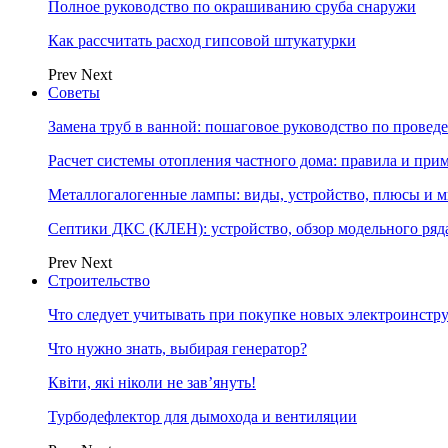
Полное руководство по окрашиванию сруба снаружи
Как рассчитать расход гипсовой штукатурки
Prev
Next
Советы
Замена труб в ванной: пошаговое руководство по провед
Расчет системы отопления частного дома: правила и при
Металлогалогенные лампы: виды, устройство, плюсы и 
Септики ДКС (КЛЕН): устройство, обзор модельного ряда
Prev
Next
Строительство
Что следует учитывать при покупке новых электроинстр
Что нужно знать, выбирая генератор?
Квіти, які ніколи не зав’януть!
Турбодефлектор для дымохода и вентиляции