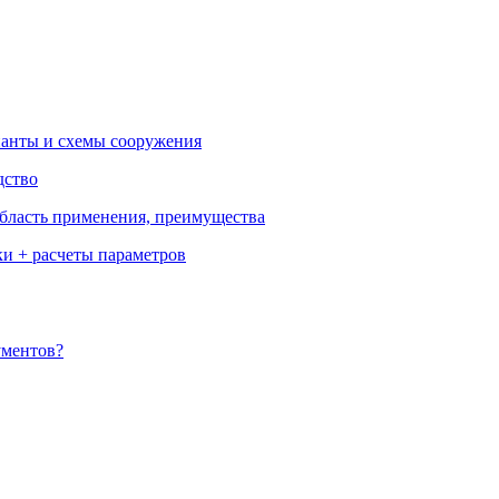
ианты и схемы сооружения
дство
бласть применения, преимущества
ки + расчеты параметров
ументов?