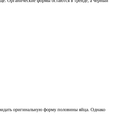
ще. Органические формы остаются в тренде, а чёрный
придать оригинальную форму половины яйца. Однако