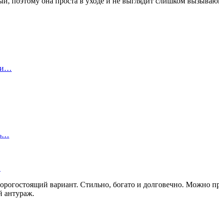
вый, поэтому она проста в уходе и не выглядит слишком вызываю
ы и…
ть…
…
орогостоящий вариант. Стильно, богато и долговечно. Можно 
й антураж.