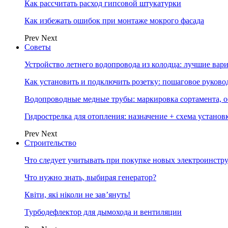
Как рассчитать расход гипсовой штукатурки
Как избежать ошибок при монтаже мокрого фасада
Prev
Next
Советы
Устройство летнего водопровода из колодца: лучшие вар
Как установить и подключить розетку: пошаговое руково
Водопроводные медные трубы: маркировка сортамента, о
Гидрострелка для отопления: назначение + схема установ
Prev
Next
Строительство
Что следует учитывать при покупке новых электроинстр
Что нужно знать, выбирая генератор?
Квіти, які ніколи не зав’януть!
Турбодефлектор для дымохода и вентиляции