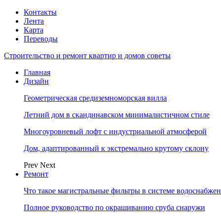
Контакты
Лента
Карта
Переводы
Строительство и ремонт квартир и домов советы
Главная
Дизайн
Геометрическая средиземноморская вилла
Летний дом в скандинавском минималистичном стиле
Многоуровневый лофт с индустриальной атмосферой
Дом, адаптированный к экстремально крутому склону
Prev
Next
Ремонт
Что такое магистральные фильтры в системе водоснабже
Полное руководство по окрашиванию сруба снаружи