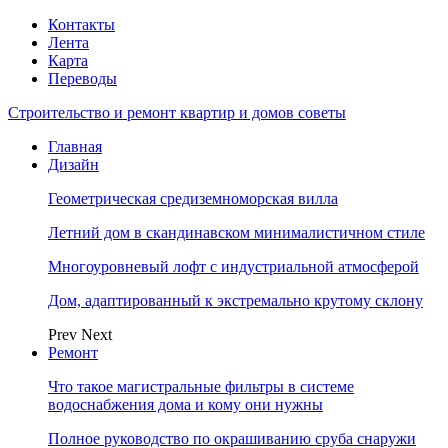
Контакты
Лента
Карта
Переводы
Строительство и ремонт квартир и домов советы
Главная
Дизайн
Геометрическая средиземноморская вилла
Летний дом в скандинавском минималистичном стиле
Многоуровневый лофт с индустриальной атмосферой
Дом, адаптированный к экстремально крутому склону
Prev
Next
Ремонт
Что такое магистральные фильтры в системе
водоснабжения дома и кому они нужны
Полное руководство по окрашиванию сруба снаружи