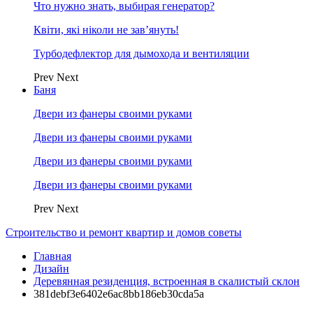
Что нужно знать, выбирая генератор?
Квіти, які ніколи не зав’януть!
Турбодефлектор для дымохода и вентиляции
Prev
Next
Баня
Двери из фанеры своими руками
Двери из фанеры своими руками
Двери из фанеры своими руками
Двери из фанеры своими руками
Prev
Next
Строительство и ремонт квартир и домов советы
Главная
Дизайн
Деревянная резиденция, встроенная в скалистый склон
381debf3e6402e6ac8bb186eb30cda5a