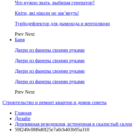
Что нужно знать, выбирая генератор?
Квіти, які ніколи не зав’януть!
Турбодефлектор для дымохода и вентиляции
Prev
Next
Баня
Двери из фанеры своими руками
Двери из фанеры своими руками
Двери из фанеры своими руками
Двери из фанеры своими руками
Prev
Next
Строительство и ремонт квартир и домов советы
Главная
Дизайн
Деревянная резиденция, встроенная в скалистый склон
59f249c08f6d0f25e7a0cb403b95a310