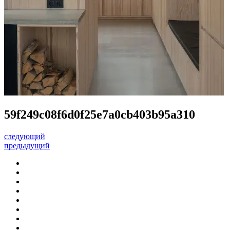
59f249c08f6d0f25e7a0cb403b95a310
следующий
предыдущий