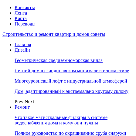
Контакты
Лента
Карта
Переводы
Строительство и ремонт квартир и домов советы
Главная
Дизайн
Геометрическая средиземноморская вилла
Летний дом в скандинавском минималистичном стиле
Многоуровневый лофт с индустриальной атмосферой
Дом, адаптированный к экстремально крутому склону
Prev
Next
Ремонт
Что такое магистральные фильтры в системе
водоснабжения дома и кому они нужны
Полное руководство по окрашиванию сруба снаружи