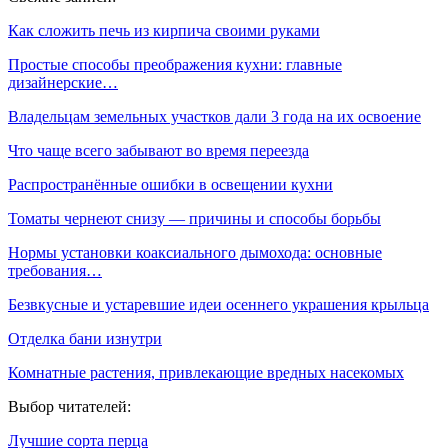
Как сложить печь из кирпича своими руками
Простые способы преображения кухни: главные
дизайнерские…
Владельцам земельных участков дали 3 года на их освоение
Что чаще всего забывают во время переезда
Распространённые ошибки в освещении кухни
Томаты чернеют снизу — причины и способы борьбы
Нормы установки коаксиального дымохода: основные
требования…
Безвкусные и устаревшие идеи осеннего украшения крыльца
Отделка бани изнутри
Комнатные растения, привлекающие вредных насекомых
Выбор читателей:
Лучшие сорта перца