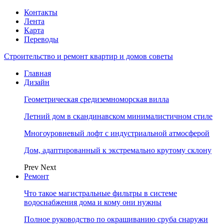
Контакты
Лента
Карта
Переводы
Строительство и ремонт квартир и домов советы
Главная
Дизайн
Геометрическая средиземноморская вилла
Летний дом в скандинавском минималистичном стиле
Многоуровневый лофт с индустриальной атмосферой
Дом, адаптированный к экстремально крутому склону
Prev
Next
Ремонт
Что такое магистральные фильтры в системе
водоснабжения дома и кому они нужны
Полное руководство по окрашиванию сруба снаружи