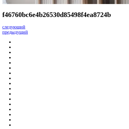
f46760bc6e4b26530d85498f4ea8724b
следующий
предыдущий