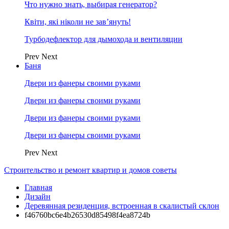
Что нужно знать, выбирая генератор?
Квіти, які ніколи не зав’януть!
Турбодефлектор для дымохода и вентиляции
Prev
Next
Баня
Двери из фанеры своими руками
Двери из фанеры своими руками
Двери из фанеры своими руками
Двери из фанеры своими руками
Prev
Next
Строительство и ремонт квартир и домов советы
Главная
Дизайн
Деревянная резиденция, встроенная в скалистый склон
f46760bc6e4b26530d85498f4ea8724b