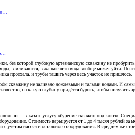
ы и…
ть…
ики, без которой глубокую артезианскую скважину не пробурить.
воды, заиливаются, в жаркое лето вода вообще может уйти. Поэ
ика проехала, и трубы тащить через весь участок не пришлось.
тобы скважину не заливало дождевыми и талыми водами. И сам
еизвестно, на какую глубину придётся бурить, чтобы получить а
равильно — заказать услугу «бурение скважин под ключ». Специ
борудование. Стоимость варьируется от 1 до 4 тысяч рублей за 
ей с учётом насоса и остального оборудования. В среднем же сто