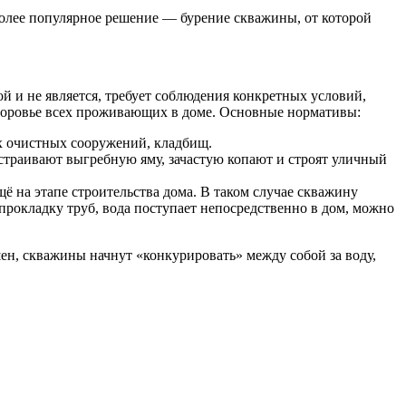
более популярное решение — бурение скважины, от которой
ой и не является, требует соблюдения конкретных условий,
доровье всех проживающих в доме. Основные нормативы:
х очистных сооружений, кладбищ.
страивают выгребную яму, зачастую копают и строят уличный
щё на этапе строительства дома. В таком случае скважину
 прокладку труб, вода поступает непосредственно в дом, можно
шен, скважины начнут «конкурировать» между собой за воду,