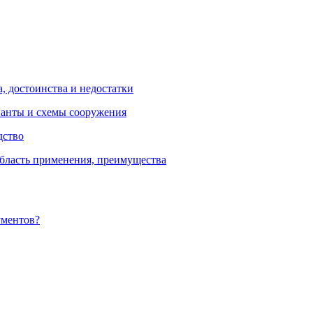
, достоинства и недостатки
ианты и схемы сооружения
дство
бласть применения, преимущества
ументов?