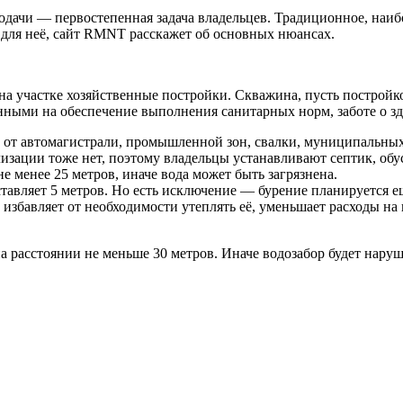
одачи — первостепенная задача владельцев. Традиционное, наи
 для неё, сайт RMNT расскажет об основных нюансах.
ь на участке хозяйственные постройки. Скважина, пусть постройк
ными на обеспечение выполнения санитарных норм, заботе о з
 от автомагистрали, промышленной зон, свалки, муниципальны
зации тоже нет, поэтому владельцы устанавливают септик, обу
е менее 25 метров, иначе вода может быть загрязнена.
ставляет 5 метров. Но есть исключение — бурение планируется е
 избавляет от необходимости утеплять её, уменьшает расходы на
на расстоянии не меньше 30 метров. Иначе водозабор будет нару