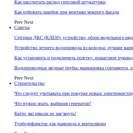
Как рассчитать расход гипсовой штукатурки
Как избежать ошибок при монтаже мокрого фасада
Prev
Next
Советы
Септики ДКС (КЛЕН): устройство, обзор модельного ряда
Устройство летнего водопровода из колодца: лучшие вар
Как установить и подключить розетку: пошаговое руково
Водопроводные медные трубы: маркировка сортамента, о
Prev
Next
Строительство
Что следует учитывать при покупке новых электроинстр
Что нужно знать, выбирая генератор?
Квіти, які ніколи не зав’януть!
Турбодефлектор для дымохода и вентиляции