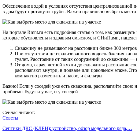
Обеспечение водой в условиях отсутствия централизованной п
в дом будут протянуты трубы. Важно правильно выбрать место
На портале Rmnt.ru есть подробная статья о том, как размещат
которые обусловлены и здравым смыслом, и СНиПами, нацелен
Скважину не размещают на расстоянии ближе 300 метров
При отсутствии централизованного водоснабжения канали
туалет. Расстояние от таких сооружений до скважины — н
От дома, сарая, летней кухни до скважины расстояние со
располагают внутри, в подвале или цокольном этаже. Это
компактно разместить и насос, и фильтры.
Важно! Если у соседей уже есть скважина, располагайте свою 
проблемы будут и у вас, и у соседей.
Сейчас читают:
Советы
Септики ДКС (КЛЕН): устройство, обзор модельного ряда,…