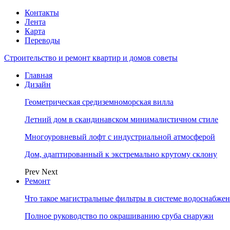
Контакты
Лента
Карта
Переводы
Строительство и ремонт квартир и домов советы
Главная
Дизайн
Геометрическая средиземноморская вилла
Летний дом в скандинавском минималистичном стиле
Многоуровневый лофт с индустриальной атмосферой
Дом, адаптированный к экстремально крутому склону
Prev
Next
Ремонт
Что такое магистральные фильтры в системе водоснабже
Полное руководство по окрашиванию сруба снаружи