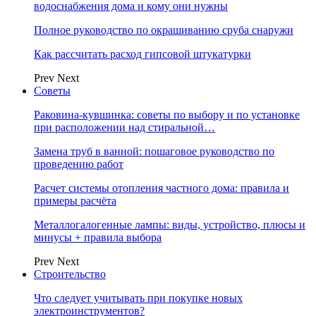
водоснабжения дома и кому они нужны
Полное руководство по окрашиванию сруба снаружи
Как рассчитать расход гипсовой штукатурки
Prev
Next
Советы
Раковина-кувшинка: советы по выбору и по установке
при расположении над стиральной…
Замена труб в ванной: пошаговое руководство по
проведению работ
Расчет системы отопления частного дома: правила и
примеры расчёта
Металлогалогенные лампы: виды, устройство, плюсы и
минусы + правила выбора
Prev
Next
Строительство
Что следует учитывать при покупке новых
электроинструментов?