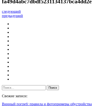
fa49d4abc7dbdf5231134137bca4dd2e
следующий
предыдущий
Свежие записи:
Винный погреб: правила и фотопримеры обустройства