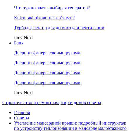
Что нужно знать, выбирая генератор?
Квіти, які ніколи не зав’януть!
Турбодефлектор для дымохода и вентиляции
Prev
Next
Баня
Двери из фанеры своими руками
Двери из фанеры своими руками
Двери из фанеры своими руками
Двери из фанеры своими руками
Prev
Next
Строительство и ремонт квартир и домов советы
Главная
Советы
Утепление мансардной крыши: подробный инструктаж
по устройству теплоизоляции в мансарде малоэтажного