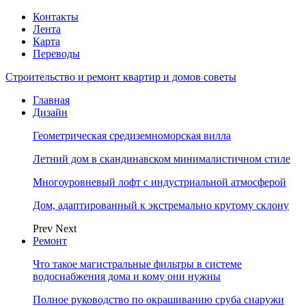
Контакты
Лента
Карта
Переводы
Строительство и ремонт квартир и домов советы
Главная
Дизайн
Геометрическая средиземноморская вилла
Летний дом в скандинавском минималистичном стиле
Многоуровневый лофт с индустриальной атмосферой
Дом, адаптированный к экстремально крутому склону
Prev
Next
Ремонт
Что такое магистральные фильтры в системе
водоснабжения дома и кому они нужны
Полное руководство по окрашиванию сруба снаружи