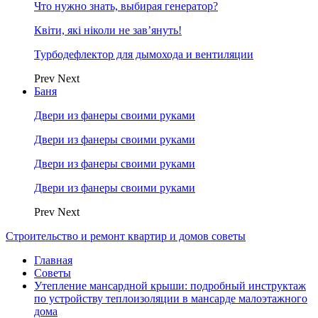
Что нужно знать, выбирая генератор?
Квіти, які ніколи не зав’януть!
Турбодефлектор для дымохода и вентиляции
Prev
Next
Баня
Двери из фанеры своими руками
Двери из фанеры своими руками
Двери из фанеры своими руками
Двери из фанеры своими руками
Prev
Next
Строительство и ремонт квартир и домов советы
Главная
Советы
Утепление мансардной крыши: подробный инструктаж
по устройству теплоизоляции в мансарде малоэтажного
дома