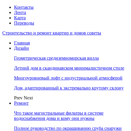
Контакты
Лента
Карта
Переводы
Строительство и ремонт квартир и домов советы
Главная
Дизайн
Геометрическая средиземноморская вилла
Летний дом в скандинавском минималистичном стиле
Многоуровневый лофт с индустриальной атмосферой
Дом, адаптированный к экстремально крутому склону
Prev
Next
Ремонт
Что такое магистральные фильтры в системе
водоснабжения дома и кому они нужны
Полное руководство по окрашиванию сруба снаружи