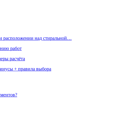
ри расположении над стиральной…
ению работ
меры расчёта
минусы + правила выбора
ументов?