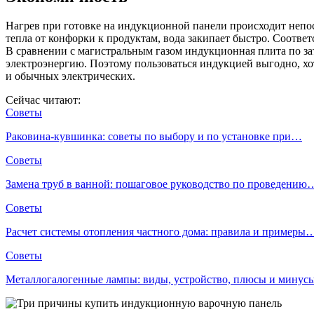
Нагрев при готовке на индукционной панели происходит непоср
тепла от конфорки к продуктам, вода закипает быстро. Соотве
В сравнении с магистральным газом индукционная плита по за
электроэнергию. Поэтому пользоваться индукцией выгодно, хо
и обычных электрических.
Сейчас читают:
Советы
Раковина-кувшинка: советы по выбору и по установке при…
Советы
Замена труб в ванной: пошаговое руководство по проведению
Советы
Расчет системы отопления частного дома: правила и примеры
Советы
Металлогалогенные лампы: виды, устройство, плюсы и мину