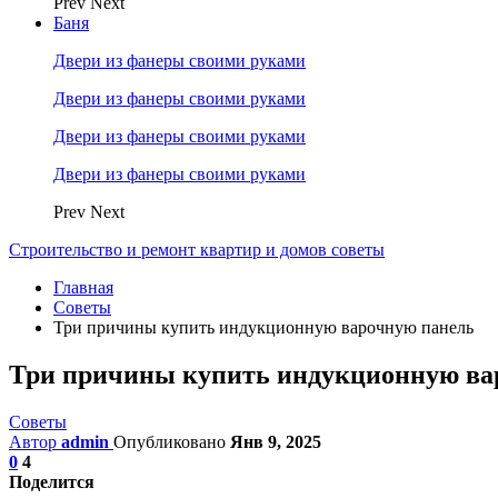
Prev
Next
Баня
Двери из фанеры своими руками
Двери из фанеры своими руками
Двери из фанеры своими руками
Двери из фанеры своими руками
Prev
Next
Строительство и ремонт квартир и домов советы
Главная
Советы
Три причины купить индукционную варочную панель
Три причины купить индукционную ва
Советы
Автор
admin
Опубликовано
Янв 9, 2025
0
4
Поделится