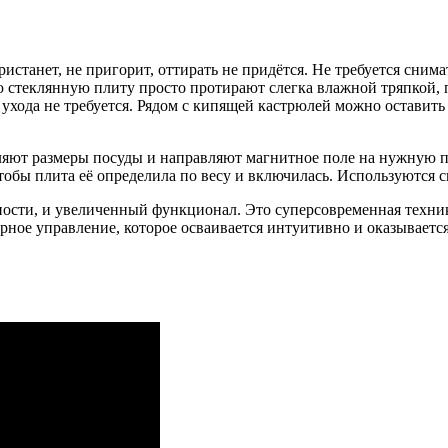
танет, не пригорит, оттирать не придётся. Не требуется снимат
ю стеклянную плиту просто протирают слегка влажной тряпкой,
я ухода не требуется. Рядом с кипящей кастрюлей можно оставит
ют размеры посуды и направляют магнитное поле на нужную пл
чтобы плита её определила по весу и включилась. Используются 
сти, и увеличенный функционал. Это суперсовременная техник
сорное управление, которое осваивается интуитивно и оказывае