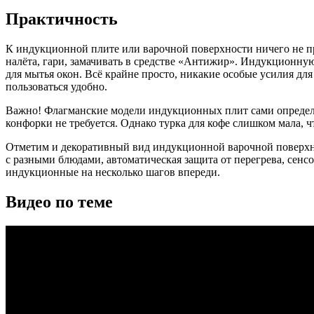
Практичность
К индукционной плите или варочной поверхности ничего не прис
налёта, гари, замачивать в средстве «Антижир». Индукционну
для мытья окон. Всё крайне просто, никакие особые усилия дл
пользоваться удобно.
Важно! Флагманские модели индукционных плит сами определя
конфорки не требуется. Однако турка для кофе слишком мала, 
Отметим и декоративный вид индукционной варочной поверхно
с разными блюдами, автоматическая защита от перегрева, сен
индукционные на несколько шагов впереди.
Видео по теме