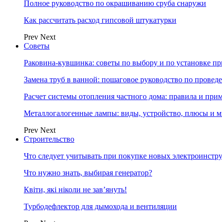
Полное руководство по окрашиванию сруба снаружи
Как рассчитать расход гипсовой штукатурки
Prev
Next
Советы
Раковина-кувшинка: советы по выбору и по установке п
Замена труб в ванной: пошаговое руководство по провед
Расчет системы отопления частного дома: правила и при
Металлогалогенные лампы: виды, устройство, плюсы и 
Prev
Next
Строительство
Что следует учитывать при покупке новых электроинстр
Что нужно знать, выбирая генератор?
Квіти, які ніколи не зав’януть!
Турбодефлектор для дымохода и вентиляции