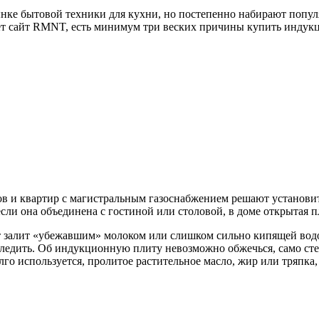
нке бытовой техники для кухни, но постепенно набирают попул
ажет сайт RMNT, есть минимум три веских причины купить индук
мов и квартир с магистральным газоснабжением решают установ
если она объединена с гостиной или столовой, в доме открытая 
удет залит «убежавшим» молоком или слишком сильно кипящей во
ледить. Об индукционную плиту невозможно обжечься, само стек
го используется, пролитое растительное масло, жир или тряпка,