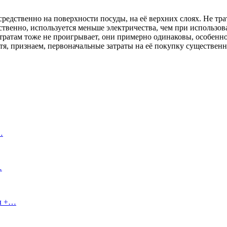
едственно на поверхности посуды, на её верхних слоях. Не тра
тственно, используется меньше электричества, чем при использ
тратам тоже не проигрывает, они примерно одинаковы, особенно
тя, признаем, первоначальные затраты на её покупку существен
…
…
сы +…