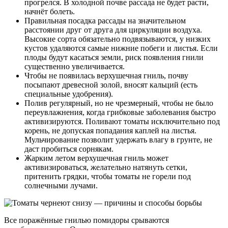
прогрелся. В холодной почве рассада не будет расти,
начнёт болеть.
Правильная посадка рассады на значительном
расстоянии друг от друга для циркуляции воздуха.
Высокие сорта обязательно подвязываются, у низких
кустов удаляются самые нижние побеги и листья. Если
плоды будут касаться земли, риск появления гнили
существенно увеличивается.
Чтобы не появилась верхушечная гниль, почву
посыпают древесной золой, вносят кальций (есть
специальные удобрения).
Полив регулярный, но не чрезмерный, чтобы не было
переувлажнения, когда грибковые заболевания быстро
активизируются. Поливают томаты исключительно под
корень, не допуская попадания каплей на листья.
Мульчирование позволит удержать влагу в грунте, не
даст пробиться сорнякам.
Жарким летом верхушечная гниль может
активизироваться, желательно натянуть сетки,
притенить грядки, чтобы томаты не горели под
солнечными лучами.
Все поражённые гнилью помидоры срываются