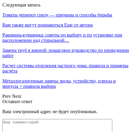
Следующая запись
Томаты чернеют снизу — причины и способы борьбы
Вам также могут понравиться
Еще от автора
Раковина-кувшинка: советы по выбору и по установке при
расположении над стиральной…
Замена труб в ванной: пошаговое руководство по проведению
работ
Расчет системы отопления частного дома: правила и примеры
расчёта
Металлогалогенные лампы: виды, устройство, плюсы и
минусы + правила выбора
Prev
Next
Оставьте ответ
Ваш электронный адрес не будет опубликован.