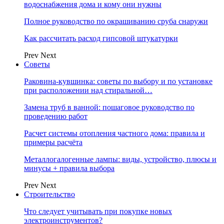
водоснабжения дома и кому они нужны
Полное руководство по окрашиванию сруба снаружи
Как рассчитать расход гипсовой штукатурки
Prev
Next
Советы
Раковина-кувшинка: советы по выбору и по установке
при расположении над стиральной…
Замена труб в ванной: пошаговое руководство по
проведению работ
Расчет системы отопления частного дома: правила и
примеры расчёта
Металлогалогенные лампы: виды, устройство, плюсы и
минусы + правила выбора
Prev
Next
Строительство
Что следует учитывать при покупке новых
электроинструментов?