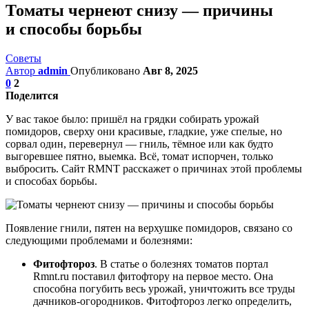
Томаты чернеют снизу — причины
и способы борьбы
Советы
Автор
admin
Опубликовано
Авг 8, 2025
0
2
Поделится
У вас такое было: пришёл на грядки собирать урожай
помидоров, сверху они красивые, гладкие, уже спелые, но
сорвал один, перевернул — гниль, тёмное или как будто
выгоревшее пятно, выемка. Всё, томат испорчен, только
выбросить. Сайт RMNT расскажет о причинах этой проблемы
и способах борьбы.
Появление гнили, пятен на верхушке помидоров, связано со
следующими проблемами и болезнями:
Фитофтороз
. В статье о болезнях томатов портал
Rmnt.ru поставил фитофтору на первое место. Она
способна погубить весь урожай, уничтожить все труды
дачников-огородников. Фитофтороз легко определить,