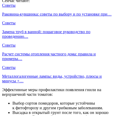
Сейчас читают:
Советы
Раковина-кувшинка: советы по выбору и по установке при…
Советы
Замена труб в ванной: пошаговое руководство по
проведению…
Советы
Расчет системы отопления частного дома: правила и
примеры…
Советы
Металлогалогенные лампы: виды, устройство, плюсы и
минусы +…
Эффективные меры профилактики появления гнили на
верхушечной части томатов:
Выбор сортов помидоров, которые устойчивы
к фитофторозу и другим грибковым заболеваниям.
Высадка в открытый грунт после того, как он хорошо