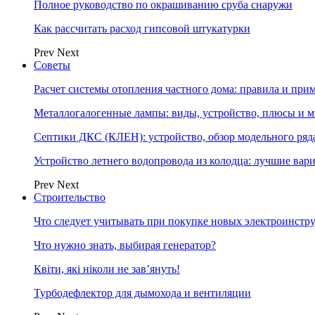
Полное руководство по окрашиванию сруба снаружи
Как рассчитать расход гипсовой штукатурки
Prev
Next
Советы
Расчет системы отопления частного дома: правила и при
Металлогалогенные лампы: виды, устройство, плюсы и 
Септики ДКС (КЛЕН): устройство, обзор модельного ряда
Устройство летнего водопровода из колодца: лучшие вар
Prev
Next
Строительство
Что следует учитывать при покупке новых электроинстр
Что нужно знать, выбирая генератор?
Квіти, які ніколи не зав’януть!
Турбодефлектор для дымохода и вентиляции