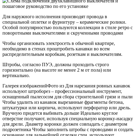
Для наружного исполнения производят провода в
специальной оплетке и фурнитуру – керамические ролики.
Особой популярностью пользуются коллекции в стиле ретро с
поворотными выключателями и скрученными проводами
Чтобы организовать электросеть в обычной квартире,
необходимо в стенах проштробить канавки во всем
распределительным коробкам, розеткам и выключателям.
Штробы, согласно ПУЭ, должны проходить строго
горизонтально (на высоте не менее 2 м от пола) или
вертикально.
Галерея изображенийФото из Для нарезания ровных канавок
используют штроборез – профессиональный инструмент,
оснащенный пылесосом для сбора строительной грязи и пыли
Чтобы удалить из канавок вырезанные фрагменты бетона,
штукатурки или кирпича, используют перфоратор или дрель.
Вручную придется выбивать дольше Идеально круглое
отверстие получают, используя специальную коронку-насадку
для дрели. Диаметр коронки должен совпадать с диаметром
подрозетника Чтобы заполнить штробы с проводами и создать
основание для дальнейшей отделки стен, используют