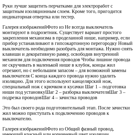
Руки лучше защитить перчатками для электроработ с
защитным изоляционным слоем. Кроме того, пригодится
индикаторная отвертка или тестер.
Галерея изображенийФото из Не всегда выключатель
монтируют в подрозетник. Существует вариант простого
закрепления механизма в проделанной нише, например, если
прибор устанавливают в гипсокартонную перегородку Новый
выключатель необходимо разобрать для монтажа. Нужно снять
клавиши и декоративную рамку, освободив внутренний
механизм для подключения проводов Чтобы лишние провода
не скручивать в маленькой нише в клубок, концы жил
отрезают, но с небольшим запасом – для возможной замены
выключателя С конца каждого провода нужно удалить
изоляцию. Для этого используют канцелярский нож,
специальный нож с крючком и кусачки Шаг 1 – подготовка
ниши под установкуШаг 2 – разборка выключателяШаг 3 –
подрезка проводовШаг 4 – зачистка проводов
Это был своего рода подготовительный этап. После зачистки
жил можно приступать к подключению проводов к
выключателю.
Галерея изображенийФото из Общий фазный провод,
имеющий красный или коричневый цвет изоляции,