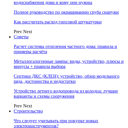
водоснабжения дома и кому они нужны
Полное руководство по окрашиванию сруба снаружи
Как рассчитать расход гипсовой штукатурки
Prev
Next
Советы
Расчет системы отопления частного дома: правила и
примеры расчёта
Металлогалогенные лампы: виды, устройство, плюсы и
минусы + правила выбора
Септики ДКС (КЛЕН): устройство, обзор модельного
ряда, достоинства и недостатки
Устройство летнего водопровода из колодца: лучшие
варианты и схемы сооружения
Prev
Next
Строительство
Что следует учитывать при покупке новых
электроинструментов?