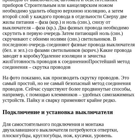
приборов Строительным или канцелярским ножом
необходимо удалить общую верхнюю изоляцию, а затем
второй слой у каждого провода в отдельности Сверху две
жилы питания – фаза (кор.) и ноль (син.), снизу от
выключателя – фаза (кр.). Два фазных провода необходимо
скрутить в первую очередь Затем питающий ноль (син.)
скручивают с обоими нолями (син.) светильников. В
последнюю очередь соединяют фазные провода выключателя
(бел. и зел.) со фазами светильников (корич.) Какие провода
заводят в коробкуУдаление изоляции и зачистка
жилГотовность проводов к соединениюПростейший метод
соединения – скрутка проводов
На фото показано, как производить скрутку проводов. Это
самый простой, но не самый безопасный метод соединения
проводов. Сейчас существуют более продвинутые способы,
например, с помощью клеммников – удобных самозажимных
устройств. Пайку и сварку применяют крайне редко.
Подключение и установка выключателя
Для самостоятельного подключения и монтажа
двухклавишного выключателя потребуются отвертки,
плоскогубцы, круглогубцы, нож, кусачки, уровень.