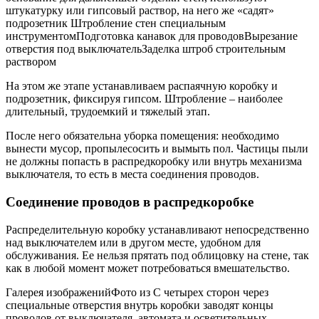
штукатурку или гипсовый раствор, на него же «садят»
подрозетник Штробление стен специальным
инструментомПодготовка канавок для проводовВырезание
отверстия под выключательЗаделка штроб строительным
раствором
На этом же этапе устанавливаем распаячную коробку и
подрозетник, фиксируя гипсом. Штробление – наиболее
длительный, трудоемкий и тяжелый этап.
После него обязательна уборка помещения: необходимо
вынести мусор, пропылесосить и вымыть пол. Частицы пыли
не должны попасть в распредкоробку или внутрь механизма
выключателя, то есть в места соединения проводов.
Соединение проводов в распредкоробке
Распределительную коробку устанавливают непосредственно
над выключателем или в другом месте, удобном для
обслуживания. Ее нельзя прятать под облицовку на стене, так
как в любой момент может потребоваться вмешательство.
Галерея изображенийФото из С четырех сторон через
специальные отверстия внутрь коробки заводят концы
проводов от выключателя, автомата и осветительных