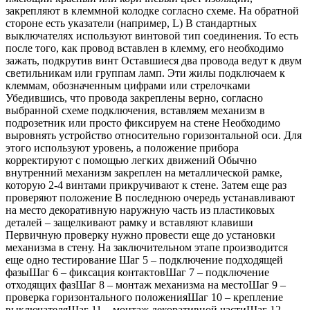
закрепляют в клеммной колодке согласно схеме. На обратной
стороне есть указатели (например, L) В стандартных
выключателях используют винтовой тип соединения. То есть
после того, как провод вставлен в клемму, его необходимо
зажать, подкрутив винт Оставшиеся два провода ведут к двум
светильникам или группам ламп. Эти жилы подключаем к
клеммам, обозначенным цифрами или стрелочками
Убедившись, что провода закреплены верно, согласно
выбранной схеме подключения, вставляем механизм в
подрозетник или просто фиксируем на стене Необходимо
выровнять устройство относительно горизонтальной оси. Для
этого используют уровень, а положение прибора
корректируют с помощью легких движений Обычно
внутренний механизм закреплен на металлической рамке,
которую 2-4 винтами прикручивают к стене. Затем еще раз
проверяют положение В последнюю очередь устанавливают
на место декоративную наружную часть из пластиковых
деталей – защелкивают рамку и вставляют клавиши
Первичную проверку нужно провести еще до установки
механизма в стену. На заключительном этапе производится
еще одно тестирование Шаг 5 – подключение подходящей
фазыШаг 6 – фиксация контактовШаг 7 – подключение
отходящих фазШаг 8 – монтаж механизма на местоШаг 9 –
проверка горизонтального положенияШаг 10 – крепление
выключателяШаг 11 – монтаж декоративной частиШаг 12 –