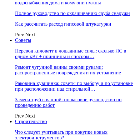
водоснабжения дома и кому они нужны
Полное руководство по окрашиванию сруба снаружи
Как рассчитать расход гипсовой штукатурки
Prev
Next
Советы
Перевод киловатт в лошадиные силы: сколько ЛС в
одном кВт + принципы и способы…
Ремонт чугунной ванны своими руками:
распространенные повреждения и их устранение
Раковина-кувшинка: советы по выбору и по установке
при расположении над стиральной…
Замена труб в ванной: пошаговое руководство по
проведению работ
Prev
Next
Строительство
Что следует учитывать при покупке новых
электроинструментов?