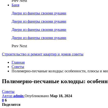
Prev
Next
Баня
Двери из фанеры своими руками
Двери из фанеры своими руками
Двери из фанеры своими руками
Двери из фанеры своими руками
Prev
Next
Строительство и ремонт квартир и домов советы
Главная
Советы
Полимерно-песчаные колодцы: особенности, плюсы и м
Полимерно-песчаные колодцы: особенн
Советы
Автор
admin
Опубликовано
Мар 18, 2024
0
6
Поделится