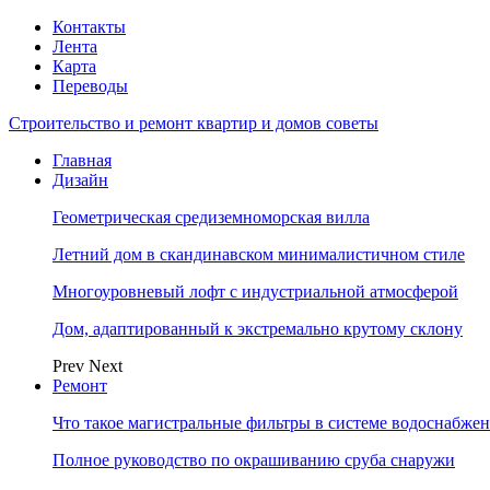
Контакты
Лента
Карта
Переводы
Строительство и ремонт квартир и домов советы
Главная
Дизайн
Геометрическая средиземноморская вилла
Летний дом в скандинавском минималистичном стиле
Многоуровневый лофт с индустриальной атмосферой
Дом, адаптированный к экстремально крутому склону
Prev
Next
Ремонт
Что такое магистральные фильтры в системе водоснабже
Полное руководство по окрашиванию сруба снаружи