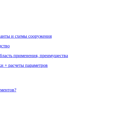
ианты и схемы сооружения
дство
бласть применения, преимущества
ки + расчеты параметров
ументов?