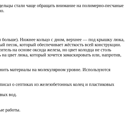
дельцы стали чаще обращать внимание на полимерно-песчаные
о.
и больше). Нижнее кольцо с дном, верхнее — под крышку люка,
й песок, который обеспечивает жёсткость всей конструкции.
ель на основе оксида железа, но цвет колодца не столь
на цвет люка, который хочется замаскировать или, напротив,
инить материалы на молекулярном уровне. Используются
 писал о септиках из железобетонных колец и пластиковых
вых вод.
ые работы.