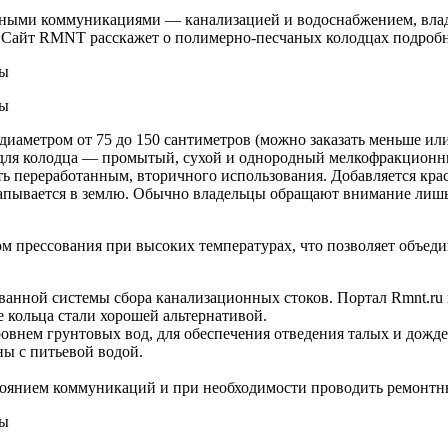
ерными коммуникациями — канализацией и водоснабжением, вла
 Сайт RMNT расскажет о полимерно-песчаных колодцах подробн
иаметром от 75 до 150 сантиметров (можно заказать меньше ил
 для колодца — промытый, сухой и однородный мелкофракционны
переработанным, вторичного использования. Добавляется красит
капывается в землю. Обычно владельцы обращают внимание лишь 
м прессования при высоких температурах, что позволяет объед
ованной системы сбора канализационных стоков. Портал Rmnt.ru
 кольца стали хорошей альтернативой.
овнем грунтовых вод, для обеспечения отведения талых и дожде
ы с питьевой водой.
.
стоянием коммуникаций и при необходимости проводить ремонтн