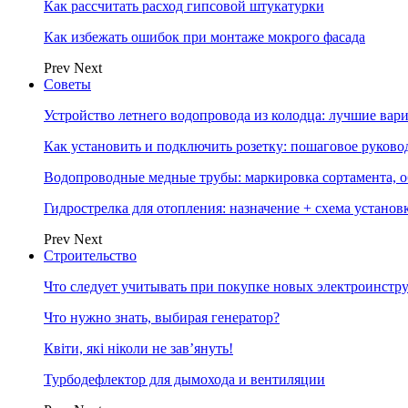
Как рассчитать расход гипсовой штукатурки
Как избежать ошибок при монтаже мокрого фасада
Prev
Next
Советы
Устройство летнего водопровода из колодца: лучшие вар
Как установить и подключить розетку: пошаговое руково
Водопроводные медные трубы: маркировка сортамента, о
Гидрострелка для отопления: назначение + схема установ
Prev
Next
Строительство
Что следует учитывать при покупке новых электроинстр
Что нужно знать, выбирая генератор?
Квіти, які ніколи не зав’януть!
Турбодефлектор для дымохода и вентиляции