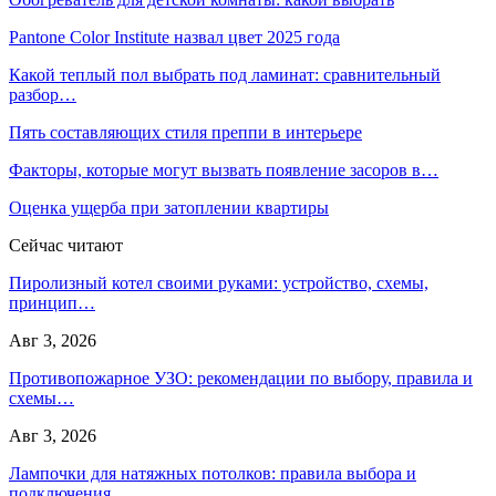
Pantone Color Institute назвал цвет 2025 года
Какой теплый пол выбрать под ламинат: сравнительный
разбор…
Пять составляющих стиля преппи в интерьере
Факторы, которые могут вызвать появление засоров в…
Оценка ущерба при затоплении квартиры
Сейчас читают
Пиролизный котел своими руками: устройство, схемы,
принцип…
Авг 3, 2026
Противопожарное УЗО: рекомендации по выбору, правила и
схемы…
Авг 3, 2026
Лампочки для натяжных потолков: правила выбора и
подключения…