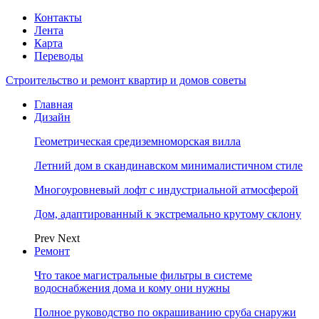
Контакты
Лента
Карта
Переводы
Строительство и ремонт квартир и домов советы
Главная
Дизайн
Геометрическая средиземноморская вилла
Летний дом в скандинавском минималистичном стиле
Многоуровневый лофт с индустриальной атмосферой
Дом, адаптированный к экстремально крутому склону
Prev
Next
Ремонт
Что такое магистральные фильтры в системе
водоснабжения дома и кому они нужны
Полное руководство по окрашиванию сруба снаружи