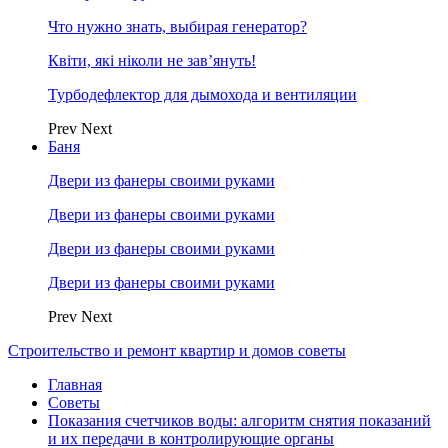
Что нужно знать, выбирая генератор?
Квіти, які ніколи не зав’януть!
Турбодефлектор для дымохода и вентиляции
Prev
Next
Баня
Двери из фанеры своими руками
Двери из фанеры своими руками
Двери из фанеры своими руками
Двери из фанеры своими руками
Prev
Next
Строительство и ремонт квартир и домов советы
Главная
Советы
Показания счетчиков воды: алгоритм снятия показаний
и их передачи в контролирующие органы