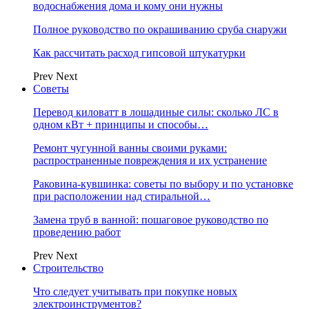
водоснабжения дома и кому они нужны
Полное руководство по окрашиванию сруба снаружи
Как рассчитать расход гипсовой штукатурки
Prev
Next
Советы
Перевод киловатт в лошадиные силы: сколько ЛС в
одном кВт + принципы и способы…
Ремонт чугунной ванны своими руками:
распространенные повреждения и их устранение
Раковина-кувшинка: советы по выбору и по установке
при расположении над стиральной…
Замена труб в ванной: пошаговое руководство по
проведению работ
Prev
Next
Строительство
Что следует учитывать при покупке новых
электроинструментов?