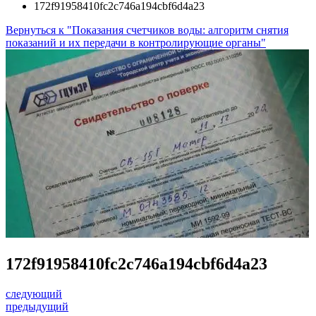
172f91958410fc2c746a194cbf6d4a23
Вернуться к "Показания счетчиков воды: алгоритм снятия
показаний и их передачи в контролирующие органы"
172f91958410fc2c746a194cbf6d4a23
следующий
предыдущий