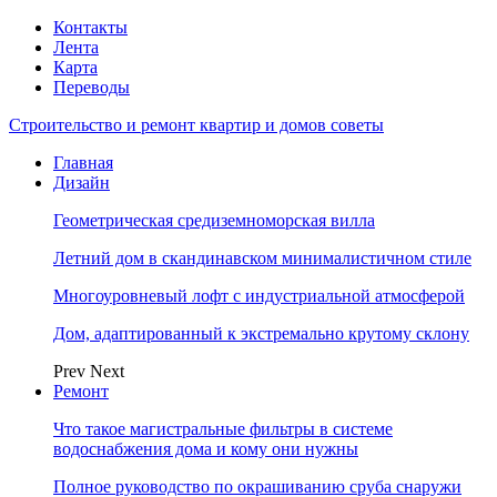
Контакты
Лента
Карта
Переводы
Строительство и ремонт квартир и домов советы
Главная
Дизайн
Геометрическая средиземноморская вилла
Летний дом в скандинавском минималистичном стиле
Многоуровневый лофт с индустриальной атмосферой
Дом, адаптированный к экстремально крутому склону
Prev
Next
Ремонт
Что такое магистральные фильтры в системе
водоснабжения дома и кому они нужны
Полное руководство по окрашиванию сруба снаружи