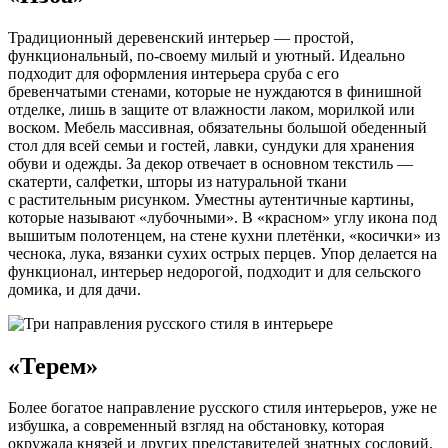
Традиционный деревенский интерьер — простой,
функциональный, по-своему милый и уютный. Идеально
подходит для оформления интерьера сруба с его
бревенчатыми стенами, которые не нуждаются в финишной
отделке, лишь в защите от влажности лаком, морилкой или
воском. Мебель массивная, обязательны большой обеденный
стол для всей семьи и гостей, лавки, сундуки для хранения
обуви и одежды. За декор отвечает в основном текстиль —
скатерти, салфетки, шторы из натуральной ткани
с растительным рисунком. Уместны аутентичные картины,
которые называют «лубочными». В «красном» углу икона под
вышитым полотенцем, на стене кухни плетёнки, «косички» из
чеснока, лука, вязанки сухих острых перцев. Упор делается на
функционал, интерьер недорогой, подходит и для сельского
домика, и для дачи.
«Терем»
Более богатое направление русского стиля интерьеров, уже не
избушка, а современный взгляд на обстановку, которая
окружала князей и других представителей знатных сословий.