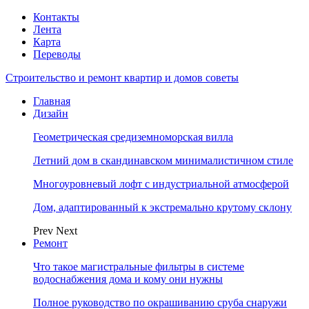
Контакты
Лента
Карта
Переводы
Строительство и ремонт квартир и домов советы
Главная
Дизайн
Геометрическая средиземноморская вилла
Летний дом в скандинавском минималистичном стиле
Многоуровневый лофт с индустриальной атмосферой
Дом, адаптированный к экстремально крутому склону
Prev
Next
Ремонт
Что такое магистральные фильтры в системе
водоснабжения дома и кому они нужны
Полное руководство по окрашиванию сруба снаружи