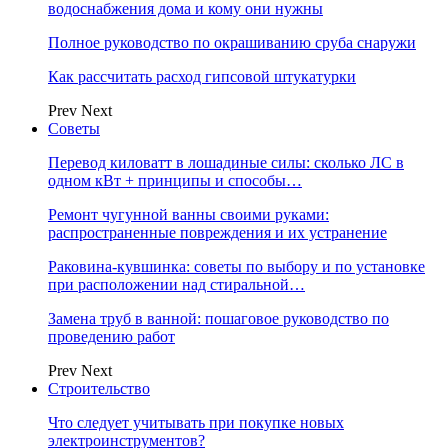
водоснабжения дома и кому они нужны
Полное руководство по окрашиванию сруба снаружи
Как рассчитать расход гипсовой штукатурки
Prev
Next
Советы
Перевод киловатт в лошадиные силы: сколько ЛС в
одном кВт + принципы и способы…
Ремонт чугунной ванны своими руками:
распространенные повреждения и их устранение
Раковина-кувшинка: советы по выбору и по установке
при расположении над стиральной…
Замена труб в ванной: пошаговое руководство по
проведению работ
Prev
Next
Строительство
Что следует учитывать при покупке новых
электроинструментов?