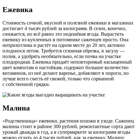
Ежевика
Стоимость сочной, вкусной и полезной ежевики в магазинах
достигает 4 тысяч рублей за килограмм. В сезон, конечно,
снижается, но всё равно это недешёвая ягода. Вырастить
ежевику из купленных в питомнике саженцев просто. Она
неприхотлива и растёт на одном месте до 20 лет, активно
плодонося летом. Требуется сезонная обрезка, в засуху —
полив, а удобрять необязательно, если почва на участке
плодородная. Ежевика придаёт неповторимый насыщенный
цвет компотам и настойкам, содержит большое количество
витаминов, из неё делают варенье, добавляют в пироги, но
лучше всего съесть её свежей, только что сорванной
с собственной грядки.
Малина
«Родственница» ежевики, растения похожи в уходе. Саженец
малины стоит в районе 300 рублей, ремонтантные сорта дают
урожай дважды в год, а в супермаркете за килограмм ягоды
можно отдать до 4 тысяч рублей, как за ежевику. Малину