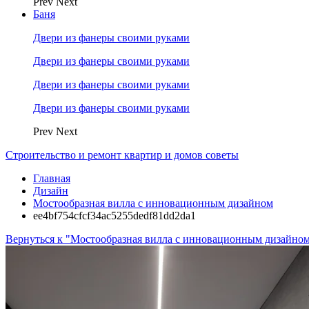
Prev
Next
Баня
Двери из фанеры своими руками
Двери из фанеры своими руками
Двери из фанеры своими руками
Двери из фанеры своими руками
Prev
Next
Строительство и ремонт квартир и домов советы
Главная
Дизайн
Мостообразная вилла с инновационным дизайном
ee4bf754cfcf34ac5255dedf81dd2da1
Вернуться к "Мостообразная вилла с инновационным дизайно