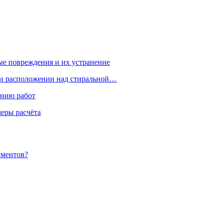
ые повреждения и их устранение
ри расположении над стиральной…
ению работ
меры расчёта
ументов?