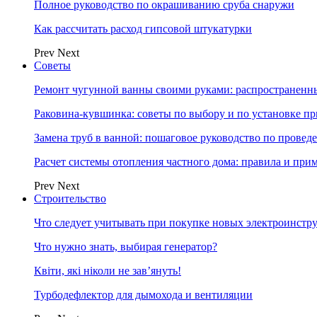
Полное руководство по окрашиванию сруба снаружи
Как рассчитать расход гипсовой штукатурки
Prev
Next
Советы
Ремонт чугунной ванны своими руками: распространенн
Раковина-кувшинка: советы по выбору и по установке п
Замена труб в ванной: пошаговое руководство по провед
Расчет системы отопления частного дома: правила и при
Prev
Next
Строительство
Что следует учитывать при покупке новых электроинстр
Что нужно знать, выбирая генератор?
Квіти, які ніколи не зав’януть!
Турбодефлектор для дымохода и вентиляции