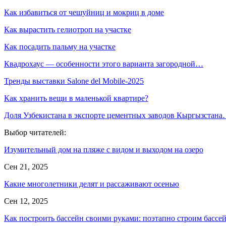
Как избавиться от чешуйниц и мокриц в доме
Как вырастить гелиотроп на участке
Как посадить пальму на участке
Квадрохаус — особенности этого варианта загородной…
Тренды выставки Salone del Mobile-2025
Как хранить вещи в маленькой квартире?
Доля Узбекистана в экспорте цементных заводов Кыргызстан
Выбор читателей:
Изумительный дом на пляже с видом и выходом на озеро
Сен 21, 2025
Какие многолетники делят и рассаживают осенью
Сен 12, 2025
Как построить бассейн своими руками: поэтапно строим басс