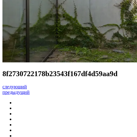
8f2730722178b23543f167df4d59aa9d
следующий
предыдущий