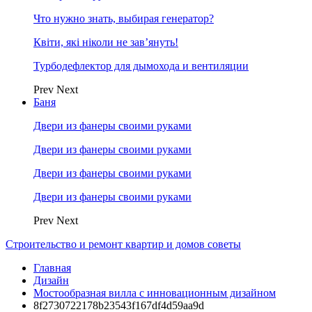
Что нужно знать, выбирая генератор?
Квіти, які ніколи не зав’януть!
Турбодефлектор для дымохода и вентиляции
Prev
Next
Баня
Двери из фанеры своими руками
Двери из фанеры своими руками
Двери из фанеры своими руками
Двери из фанеры своими руками
Prev
Next
Строительство и ремонт квартир и домов советы
Главная
Дизайн
Мостообразная вилла с инновационным дизайном
8f2730722178b23543f167df4d59aa9d