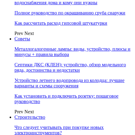
водоснабжения дома и кому они нужны
Полное руководство по окрашиванию сруба снаружи
Как рассчитать расход гипсовой штукатурки
Prev
Next
Советы
Металлогалогенные лампы: виды, устройство, плюсы и
минусы + правила выбора
Септики ДКС (КЛЕН): устройство, обзор модельного
ряда, достоинства и недостатки
Устройство летнего водопровода из колодца: лучшие
варианты и схемы сооружения
Как установить и подключить розетку: пошаговое
руководство
Prev
Next
Строительство
Что следует учитывать при покупке новых
электроинструментов?