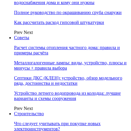
водоснабжения дома и кому они нужны
Полное руководство по окрашиванию сруба снаружи
Как рассчитать расход гипсовой штукатурки
Prev
Next
Советы
Расчет системы отопления частного дома: правила и
примеры расчёта
Металлогалогенные лампы: виды, устройство, плюсы и
минусы + правила выбора
Септики ДКС (КЛЕН): устройство, обзор модельного
ряда, достоинства и недостатки
Устройство летнего водопровода из колодца: лучшие
варианты и схемы сооружения
Prev
Next
Строительство
Что следует учитывать при покупке новых
электроинструментов?