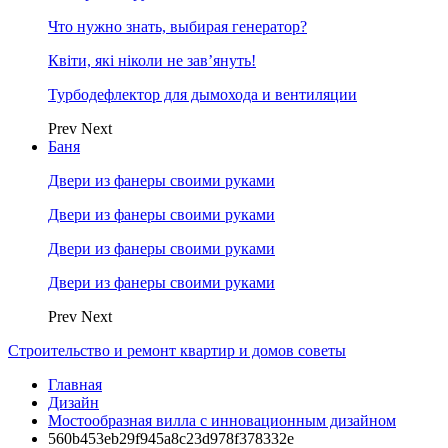
Что нужно знать, выбирая генератор?
Квіти, які ніколи не зав’януть!
Турбодефлектор для дымохода и вентиляции
Prev
Next
Баня
Двери из фанеры своими руками
Двери из фанеры своими руками
Двери из фанеры своими руками
Двери из фанеры своими руками
Prev
Next
Строительство и ремонт квартир и домов советы
Главная
Дизайн
Мостообразная вилла с инновационным дизайном
560b453eb29f945a8c23d978f378332e