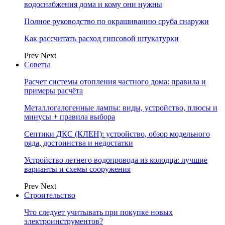
водоснабжения дома и кому они нужны
Полное руководство по окрашиванию сруба снаружи
Как рассчитать расход гипсовой штукатурки
Prev
Next
Советы
Расчет системы отопления частного дома: правила и
примеры расчёта
Металлогалогенные лампы: виды, устройство, плюсы и
минусы + правила выбора
Септики ДКС (КЛЕН): устройство, обзор модельного
ряда, достоинства и недостатки
Устройство летнего водопровода из колодца: лучшие
варианты и схемы сооружения
Prev
Next
Строительство
Что следует учитывать при покупке новых
электроинструментов?