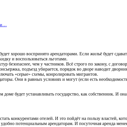
ы и…
 будет хорошо воспринято арендаторами. Если жильё будет сдава
кидку и воспользоваться льготами.
р безопаснее, чем у частников. Всё строго по закону, с договор
нсьержка, подъезд убирается, порядок во дворе наводит дворник,
ключать «серые» схемы, конролировать мигрантов.
аторы. Они в равных условиях и могут (если есть необходимост
 доме будет устанавливать государство, как собственник. И она
стать конкурентами отелей. И это пойдёт на пользу властей, ко
т удобно потенциальным арендаторам. И посуточная аренда менее