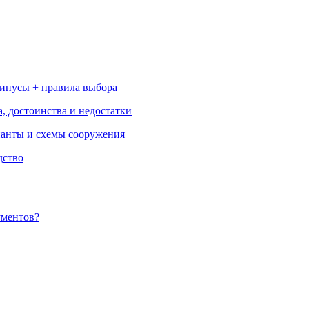
минусы + правила выбора
, достоинства и недостатки
ианты и схемы сооружения
дство
ументов?