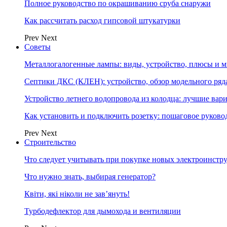
Полное руководство по окрашиванию сруба снаружи
Как рассчитать расход гипсовой штукатурки
Prev
Next
Советы
Металлогалогенные лампы: виды, устройство, плюсы и 
Септики ДКС (КЛЕН): устройство, обзор модельного ряда
Устройство летнего водопровода из колодца: лучшие вар
Как установить и подключить розетку: пошаговое руково
Prev
Next
Строительство
Что следует учитывать при покупке новых электроинстр
Что нужно знать, выбирая генератор?
Квіти, які ніколи не зав’януть!
Турбодефлектор для дымохода и вентиляции