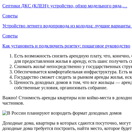
Септики ДКС (КЛЕН): устройство, обзор модельного ряда,…
Советы
Устройство летнего водопровода из колодца: лучшие вариант
Советы
Как установить и подключить розетку: пошаговое руководство
Есть возможность снизить арендную плату, что, конечно,
для предоставления жилья в аренду, есть шанс получить с
Снимать жильё непосредственно у государственных структу
Обеспечивается комфортабельная инфраструктура. Есть ко
Государство сможет следить за рынком аренды жилья, ис
Ценность доходных домов в том, что все жильцы — аренд
собственные условия, организовать собрание.
Важно! Стоимость аренды квартиры или койко-места в доходном
частников.
Доходные дома, квартиры в которых сдаются посуточно, могут 
доходные дома требуется построить, найти место, которое буде